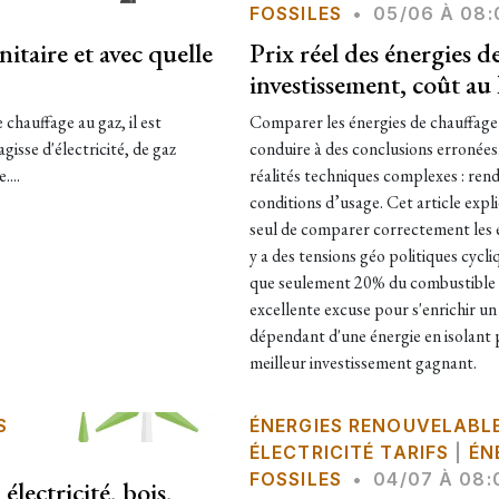
FOSSILES
•
05/06 À 08:
taire et avec quelle
Prix réel des énergies 
investissement, coût a
 chauffage au gaz, il est
Comparer les énergies de chauffage
agisse d'électricité, de gaz
conduire à des conclusions erronées.
....
réalités techniques complexes : ren
conditions d’usage. Cet article expl
seul de comparer correctement les éne
y a des tensions géo politiques cyc
que seulement 20% du combustible pa
excellente excuse pour s'enrichir un
dépendant d'une énergie en isolant p
meilleur investissement gagnant.
S
ÉNERGIES RENOUVELABL
ÉLECTRICITÉ TARIFS
|
ÉN
FOSSILES
•
04/07 À 08:
électricité, bois,