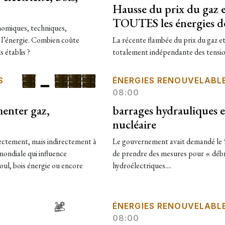
Hausse du prix du gaz e
TOUTES les énergies de
onomiques, techniques,
de l’énergie. Combien coûte
La récente flambée du prix du gaz et
 établis ?
totalement indépendante des tension
S
ÉNERGIES RENOUVELABL
08:00
menter gaz,
barrages hydrauliques e
nucléaire
rectement, mais indirectement à
Le gouvernement avait demandé le 5
 mondiale qui influence
de prendre des mesures pour « débri
ioul, bois énergie ou encore
hydroélectriques....
ÉNERGIES RENOUVELABL
08:00