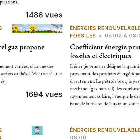
questions.
1486 vues
S
ÉNERGIES RENOUVELABL
FOSSILES
•
08/02 À 08:
rel gaz propane
Coefficient énergie pr
fossiles et électriques
êmement variées, chacune des
L'énergie primaire désigne la quant
rfois cachés. L’électricité et le
provenant des produits énergétiques
sés.
directement. Le pétrole brut, le gaz 
méthane, (gaz naturel), les combusti
1694 vues
rayonnement solaire, l'énergie hydra
issue de la fission de l'uranium sont 
S
ÉNERGIES RENOUVELABL
S
08:00