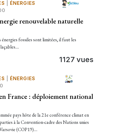
ES
|
ÉNERGIES
00
énergie renouvelable naturelle
 énergies fossiles sont limitées, il faut les
açables....
1127 vues
ES
|
ÉNERGIES
00
en France : déploiement national
nommée pays hôte de la 21e conférence climat en
parties à la Convention-cadre des Nations unies
Varsovie (COP19)....