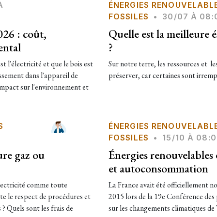
À
ÉNERGIES RENOUVELABL
FOSSILES
•
30/07 À 08:
26 : coût,
Quelle est la meilleure 
ental
?
t l'électricité et que le bois est
Sur notre terre, les ressources et les
issement dans l'appareil de
préserver, car certaines sont irrempl
n impact sur l'environnement et
S
ÉNERGIES RENOUVELABL
FOSSILES
•
15/10 À 08:
ure gaz ou
Énergies renouvelables 
et autoconsommation
électricité comme toute
La France avait été officiellement 
ite le respect de procédures et
2015 lors de la 19e Conférence des 
 ? Quels sont les frais de
sur les changements climatiques de 