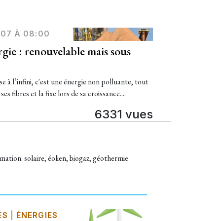
/07 À 08:00
ergie : renouvelable mais sous
 à l’infini, c'est une énergie non polluante, tout
s fibres et la fixe lors de sa croissance....
6331 vues
ation. solaire, éolien, biogaz, géothermie
ES
|
ÉNERGIES