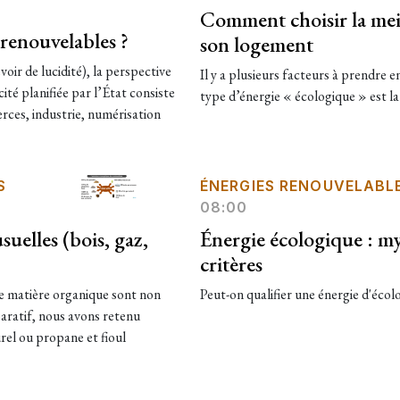
Comment choisir la mei
 renouvelables ?
son logement
voir de lucidité), la perspective
Il y a plusieurs facteurs à prendre
té planifiée par l’État consiste
type d’énergie « écologique » est la
erces, industrie, numérisation
S
ÉNERGIES RENOUVELABL
08:00
suelles (bois, gaz,
Énergie écologique : myt
critères
de matière organique sont non
Peut-on qualifier une énergie d'écolo
aratif, nous avons retenu
urel ou propane et fioul