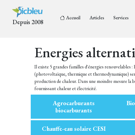
Accueil
Articles
Services
Depuis 2008
Energies alternat
Il existe 5 grandes familles d'énergies renouvelables :
(photovoltaïque, thermique et thermodynamique) serva
production de chaleur. Dans une moindre mesure la bio
fournissant chaleur et électricité.
Agrocarburants
Bi
biocarburants
Chauffe-eau solaire CESI