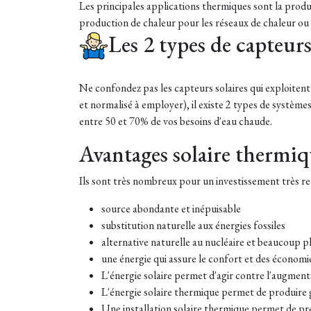
Les principales applications thermiques sont la produc
production de chaleur pour les réseaux de chaleur ou l
Les 2 types de capteur
Ne confondez pas les capteurs solaires qui exploitent 
et normalisé à employer), il existe 2 types de systèmes
entre 50 et 70% de vos besoins d'eau chaude.
Avantages solaire thermi
Ils sont très nombreux pour un investissement très ren
source abondante et inépuisable
substitution naturelle aux énergies fossiles
alternative naturelle au nucléaire et beaucoup 
une énergie qui assure le confort et des économi
L'énergie solaire permet d'agir contre l'augment
L'énergie solaire thermique permet de produire g
Une installation solaire thermique permet de pr