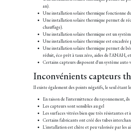
an).
Une installation solaire thermique fonctionne du
Une installation solaire thermique permet de réd
chauffage).
Une installation solaire thermique est un système 
Une installation solaire thermique est encadrée p
Une installation solaire thermique permet de béné
réduit, éco prêt à taux zéro, aides de l'ANAH, et
Certains capteurs disposent d'un système auto v
Inconvénients capteurs t
Il existe également des points négatifs, le seul étant
En raison de l'intermittence du rayonnement, ils 
Les capteurs sont sensibles au gel
Les surfaces vitrées bien que très résistantes e
Certains fabricants ont créé des tubes intercha
L'installation est chère et peu valorisée par les a