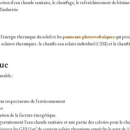
tion d'eau chaude sanitaire, le chauffage, le rafraîchissement de bâtimen
'industrie.
s
l'énergie thermique du soleil et les
panneaux photovoltaïques
qui prod
 solaires thermiques : le chauffe-eau solaire individuel (CESI) et le chauf
que
table :​
plus respectueuse de l'environnement
es
ation de la facture énergétique.
ratuitement l'eau chaude sanitaire et une partie des calories pour le ch
éserver les GES (1m² de capteur solaire thermique empêche le rejet de 1