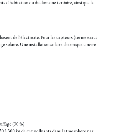
ts d'habitation ou du domaine tertiaire, ainsi que la
uisent de l'électricité. Pour les capteurs (terme exact
fage solaire. Une installation solaire thermique couvre
auffage (30 %)
50 à 300 kg de gaz polluants dans l'atmosphère par