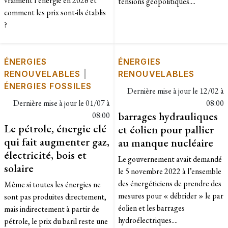
vraiment l’énergie en 2026 et
tensions géopolitiques....
comment les prix sont-ils établis
?
ÉNERGIES
ÉNERGIES
RENOUVELABLES
|
RENOUVELABLES
ÉNERGIES FOSSILES
Dernière mise à jour le
12/02 à
Dernière mise à jour le
01/07 à
08:00
barrages hydrauliques
08:00
Le pétrole, énergie clé
et éolien pour pallier
qui fait augmenter gaz,
au manque nucléaire
électricité, bois et
Le gouvernement avait demandé
solaire
le 5 novembre 2022 à l’ensemble
des énergéticiens de prendre des
Même si toutes les énergies ne
mesures pour « débrider » le par
sont pas produites directement,
éolien et les barrages
mais indirectement à partir de
hydroélectriques....
pétrole, le prix du baril reste une