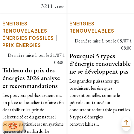
3211 vues
ÉNERGIES
ÉNERGIES
RENOUVELABLES
|
RENOUVELABLES
ÉNERGIES FOSSILES
|
Dernière mise à jour le
08/07 à
PRIX ÉNERGIES
08:00
Pourquoi 5 types
Dernière mise à jour le
21/07 à
08:00
d'énergie renouvelable
Tableau du prix des
ne se développent pas
énergies 2026 analyse
Les grandes puissances qui
et recommandations
produisent les énergies
Les pouvoirs publics avaient mis
conventionnelles comme le
en place un bouclier tarifaire afin
pétrole ont trouvé un
de stabiliser les prix de
concurrent redoutable parmi les
l'électricité et du gaz naturel
5 types d'énergies
pour les particuliers : un système
renouvelables....
qui a coûté 8 milliards. Le