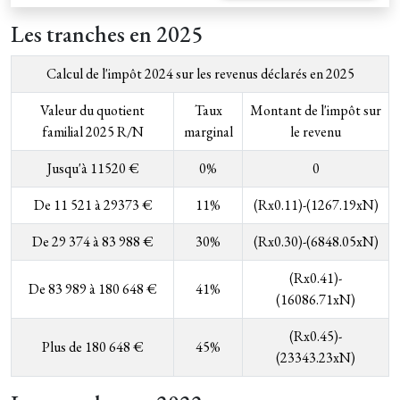
Les tranches en 2025
Calcul de l'impôt 2024 sur les revenus déclarés en 2025
Valeur du quotient
Taux
Montant de l'impôt sur
familial 2025 R/N
marginal
le revenu
Jusqu'à 11520 €
0%
0
De 11 521 à 29373 €
11%
(Rx0.11)-(1267.19xN)
De 29 374 à 83 988 €
30%
(Rx0.30)-(6848.05xN)
(Rx0.41)-
De 83 989 à 180 648 €
41%
(16086.71xN)
(Rx0.45)-
Plus de 180 648 €
45%
(23343.23xN)