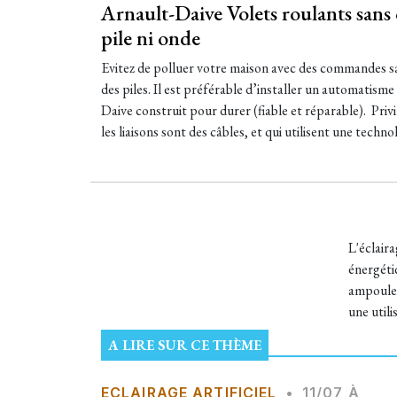
Arnault-Daive Volets roulants sans 
pile ni onde
Evitez de polluer votre maison avec des commandes sans
des piles. Il est préférable d’installer un automatisme
Daive construit pour durer (fiable et réparable). Priv
les liaisons sont des câbles, et qui utilisent une techno
L'éclaira
énergétiq
ampoules 
une utili
A LIRE SUR CE THÈME
ECLAIRAGE ARTIFICIEL
•
11/07 À