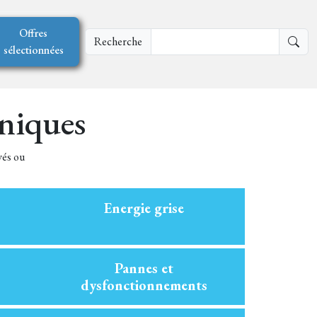
Offres
Recherche
sélectionnées
hniques
vés ou
Energie grise
Pannes et
dysfonctionnements