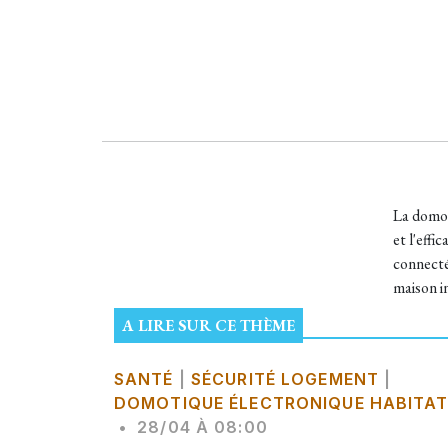
La domoti
et l'eff
connecté
maison i
A LIRE SUR CE THÈME
SANTÉ
|
SÉCURITÉ LOGEMENT
|
DOMOTIQUE ÉLECTRONIQUE HABITA
•
28/04 À 08:00