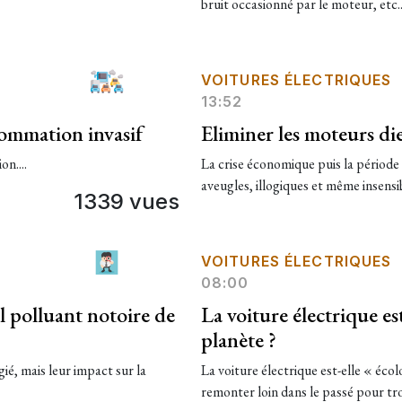
bruit occasionné par le moteur, etc..
VOITURES ÉLECTRIQUES
13:52
sommation invasif
Eliminer les moteurs die
n....
La crise économique puis la pério
aveugles, illogiques et même insensib
1339 vues
VOITURES ÉLECTRIQUES
08:00
l polluant notoire de
La voiture électrique es
planète ?
ié, mais leur impact sur la
La voiture électrique est-elle « écol
remonter loin dans le passé pour t