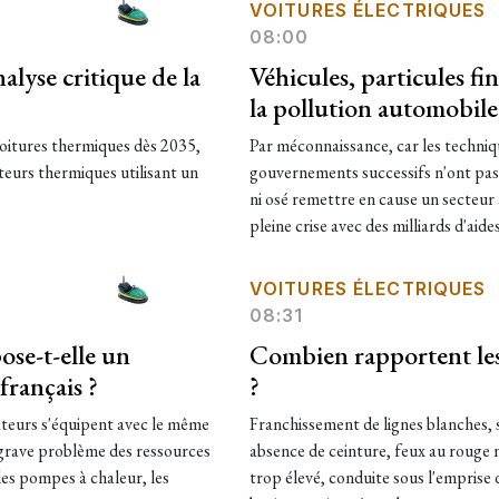
VOITURES ÉLECTRIQUES
08:00
alyse critique de la
Véhicules, particules fi
la pollution automobile
voitures thermiques dès 2035,
Par méconnaissance, car les techniqu
teurs thermiques utilisant un
gouvernements successifs n'ont pas an
ni osé remettre en cause un secteur 
pleine crise avec des milliards d'aide
VOITURES ÉLECTRIQUES
08:31
ose-t-elle un
Combien rapportent les
français ?
?
sateurs s'équipent avec le même
Franchissement de lignes blanches, 
e grave problème des ressources
absence de ceinture, feux au rouge n
les pompes à chaleur, les
trop élevé, conduite sous l'emprise 