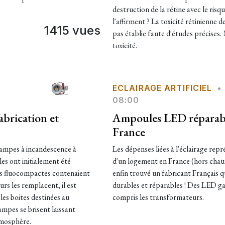
destruction de la rétine avec le ris
l'affirment ? La toxicité rétinienne 
1415 vues
pas établie faute d'études précises. 
toxicité.
ECLAIRAGE ARTIFICIEL
•
08:00
brication et
Ampoules LED réparable
France
 lampes à incandescence à
Les dépenses liées à l'éclairage re
es ont initialement été
d'un logement en France (hors cha
s fluocompactes contenaient
enfin trouvé un fabricant Français qu
urs les remplacent, il est
durables et réparables ! Des LED ga
les boites destinées au
compris les transformateurs.
ampes se brisent laissant
tmosphère.