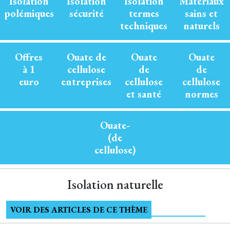
Isolation
Isolation
Isolation
Matériaux
polémiques
sécurité
termes
sains et
techniques
naturels
Offres
Ouate de
Ouate
Ouate
à 1
cellulose
de
de
euro
entreprises
cellulose
cellulose
et santé
normes
Ouate-
(de
cellulose)
Isolation naturelle
VOIR DES ARTICLES DE CE THÈME