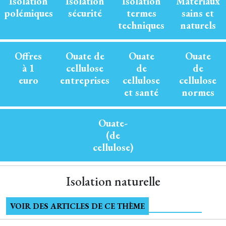
Isolation
Isolation
Isolation
Matériaux
polémiques
sécurité
termes
sains et
techniques
naturels
Offres
Ouate de
Ouate
Ouate
à 1
cellulose
de
de
euro
entreprises
cellulose
cellulose
et santé
normes
Ouate-
(de
cellulose)
Isolation naturelle
VOIR DES ARTICLES DE CE THÈME