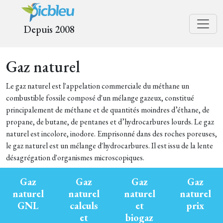
Depuis 2008
Gaz naturel
Le gaz naturel est l'appelation commerciale du méthane un
combustible fossile composé d'un mélange gazeux, constitué
principalement de méthane et de quantités moindres d’éthane, de
propane, de butane, de pentanes et d’hydrocarbures lourds. Le gaz
naturel est incolore, inodore. Emprisonné dans des roches poreuses,
le gaz naturel est un mélange d'hydrocarbures. Il est issu de la lente
désagrégation d'organismes microscopiques.
Gaz
Gaz
Gaz
Gaz
naturel
naturel
naturel
naturel
GNL
calculs
et
prix
et
biogaz