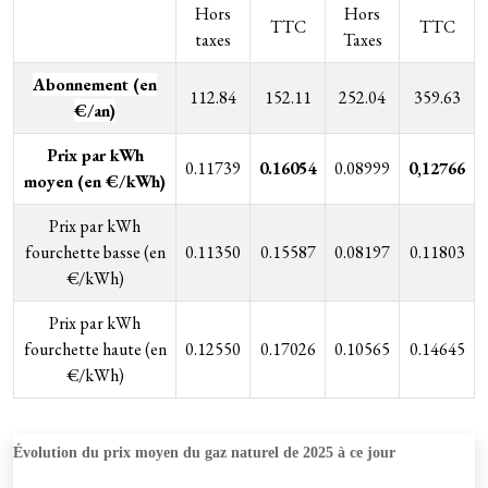
Hors
Hors
TTC
TTC
taxes
Taxes
Abonnement (en
112.84
152.11
252.04
359.63
€/an)
Prix par kWh
0.11739
0.16054
0.08999
0,12766
moyen (en €/kWh)
Prix par kWh
fourchette basse (en
0.11350
0.15587
0.08197
0.11803
€/kWh)
Prix par kWh
fourchette haute (en
0.12550
0.17026
0.10565
0.14645
€/kWh)