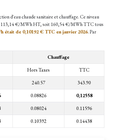
uction d'eau chaude sanitaire et chauffage.
Ce niveau
 de 113,14 €/MWh HT, soit 160,54 €/MWh TTC tous
h était de 0,10192 € TTC en janvier 2026
. Par
Chauffage
Hors Taxes
TTC
240.57
343.90
6
0.08826
0,12558
8
0.08024
0.11596
8
0.10392
0.14438