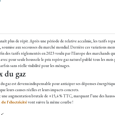
?
naît plus de répit. Après une période de relative accalmie, les tarifs r
ble, soumise aux secousses du marché mondial. Derrière ces variations me
 fin des tarifs réglementés en 2023 voulu par l'Europe des marchands qu
avec pour seule boussole le prix repère gaz naturel publié tous les mois 
fois sans réelle visibilité pour les ménages.
x du gaz
ix du gaz est devenu indispensable pour anticiper ses dépenses énergétiq
i que leurs causes réelles et leurs impacts concrets.
ît une augmentation brutale de +15,4 % TTC, marquant l’une des hausses 
 de l'électricité
vont suivre la même courbe !