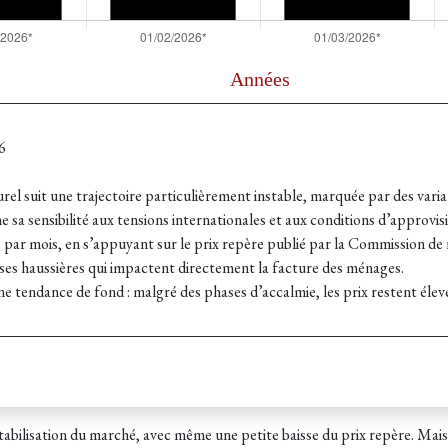
6
rel suit une trajectoire particulièrement instable, marquée par des varia
e sa sensibilité aux tensions internationales et aux conditions d’approv
 par mois, en s’appuyant sur le prix repère publié par la Commission de r
prises haussières qui impactent directement la facture des ménages.
e tendance de fond : malgré des phases d’accalmie, les prix restent élevé
 stabilisation du marché, avec même une petite baisse du prix repère. Mai