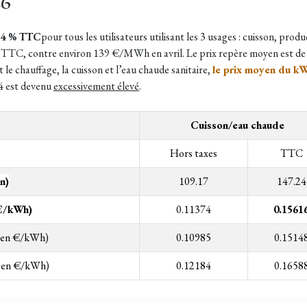
26
,4 % TTC
pour tous les utilisateurs utilisant les 3 usages : cuisson, prod
h TTC, contre environ 139 €/MWh en avril.
Le prix repère moyen est
e chauffage, la cuisson et l’eau chaude sanitaire,
le prix moyen du kW
4 est devenu
excessivement élevé
.
Cuisson/eau chaude
Hors taxes
TTC
n)
109.17
147.24
 €/kWh)
0.11374
0.1561
 (en €/kWh)
0.10985
0.1514
 (en €/kWh)
0.12184
0.1658