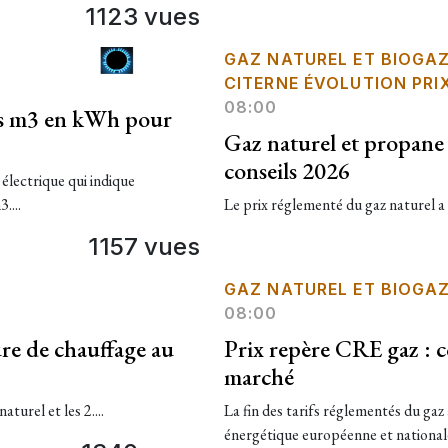
1123 vues
GAZ NATUREL ET BIOGA
CITERNE ÉVOLUTION PRI
08:00
es m3 en kWh pour
Gaz naturel et propane 
conseils 2026
électrique qui indique
....
Le prix réglementé du gaz naturel a 
1157 vues
GAZ NATUREL ET BIOGA
08:00
ure de chauffage au
Prix repère CRE gaz : c
marché
turel et les 2....
La fin des tarifs réglementés du gaz a
énergétique européenne et nationale.