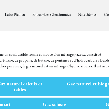
Labo Picbleu
Entreprises sélectionnées
Nos thèmes
Co
ane un combustible fossile composé d'un mélange gazeux, constitué
d’éthane, de propane, de butane, de pentanes et d’hydrocarbures lourds
hes poreuses, le gaz naturel est un mélange d'hydrocarbures. Il est issu 
az naturel calculs et
Gaz naturel et biog
tables
ement
Gaz schiste
G