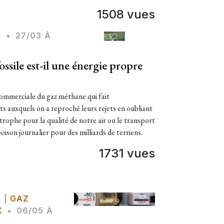
1508 vues
Z
•
27/03 À
ossile est-il une énergie propre
commerciale du gaz méthane qui fait
 auxquels on a reproché leurs rejets en oubliant
strophe pour la qualité de notre air ou le transport
oison journalier pour des milliards de terriens.
1731 vues
Z
|
GAZ
X
•
06/05 À