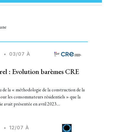
hane
Z
•
03/07 À
urel : Evolution barèmes CRE
su de la « méthodologie de la construction de la
our les consommateurs résidentiels » que la
e avait présentée en avril 2023....
Z
•
12/07 À