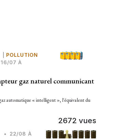
Z
|
POLLUTION
16/07 À
mpteur gaz naturel communicant
z automatique « intelligent », l'équivalent du
2672 vues
Z
•
22/08 À