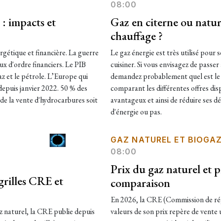
08:00
: impacts et
Gaz en citerne ou natur
chauffage ?
gétique et financière. La guerre
Le gaz énergie est très utilisé pour 
ux d'ordre financiers. Le PIB
cuisiner. Si vous envisagez de passe
az et le pétrole. L’Europe qui
demandez probablement quel est le m
depuis janvier 2022. 50 % des
comparant les différentes offres dispo
de la vente d'hydrocarbures soit
avantageux et ainsi de réduire ses dé
d'énergie ou pas.
GAZ NATUREL ET BIOGA
08:00
Prix du gaz naturel et 
grilles CRE et
comparaison
En 2026, la CRE (Commission de régu
z naturel, la CRE publie depuis
valeurs de son prix repère de vente