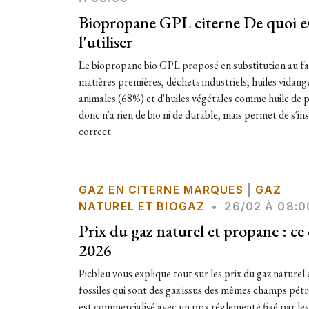
Biopropane GPL citerne De quoi est
l'utiliser
Le biopropane bio GPL proposé en substitution au fab
matières premières, déchets industriels, huiles vidange
animales (68%) et d'huiles végétales comme huile de
donc n'a rien de bio ni de durable, mais permet de s'in
correct.
GAZ EN CITERNE MARQUES
|
GAZ
NATUREL ET BIOGAZ
•
26/02 À 08:0
Prix du gaz naturel et propane : ce 
2026
Picbleu vous explique tout sur les prix du gaz naturel
fossiles qui sont des gaz issus des mêmes champs pétro
est commercialisé avec un prix réglementé fixé par le