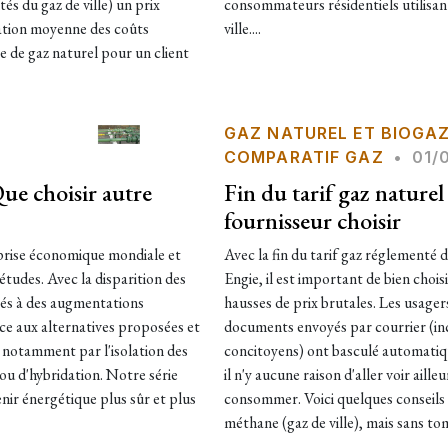
és du gaz de ville) un prix
consommateurs résidentiels utilisan
mation moyenne des coûts
ville....
re de gaz naturel pour un client
GAZ NATUREL ET BIOGA
COMPARATIF GAZ
•
01/
Que choisir autre
Fin du tarif gaz nature
fournisseur choisir
eprise économique mondiale et
Avec la fin du tarif gaz réglementé 
études. Avec la disparition des
Engie, il est important de bien chois
és à des augmentations
hausses de prix brutales. Les usager
face aux alternatives proposées et
documents envoyés par courrier (i
 notamment par l'isolation des
concitoyens) ont basculé automatique
ou d'hybridation. Notre série
il n'y aucune raison d'aller voir aill
enir énergétique plus sûr et plus
consommer. Voici quelques conseils 
méthane (gaz de ville), mais sans to