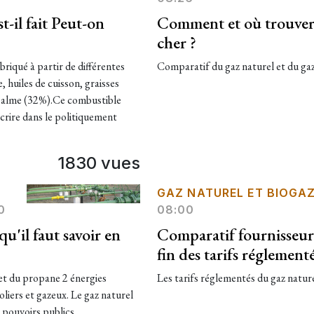
-il fait Peut-on
Comment et où trouver 
cher ?
riqué à partir de différentes
Comparatif du gaz naturel et du gaz 
, huiles de cuisson, graisses
 palme (32%).Ce combustible
scrire dans le politiquement
1830 vues
GAZ NATUREL ET BIOGA
0
08:00
qu'il faut savoir en
Comparatif fournisseurs 
fin des tarifs réglement
 et du propane 2 énergies
Les tarifs réglementés du gaz naturel 
liers et gazeux. Le gaz naturel
s pouvoirs publics