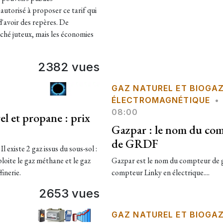
autorisé à proposer ce tarif qui
e d'avoir des repères. De
hé juteux, mais les économies
2382 vues
GAZ NATUREL ET BIOGA
ÉLECTROMAGNÉTIQUE
•
08:00
l et propane : prix
Gazpar : le nom du co
de GRDF
l existe 2 gaz issus du sous-sol :
ploite le gaz méthane et le gaz
Gazpar est le nom du compteur de ga
finerie.
compteur Linky en électrique....
2653 vues
GAZ NATUREL ET BIOGA