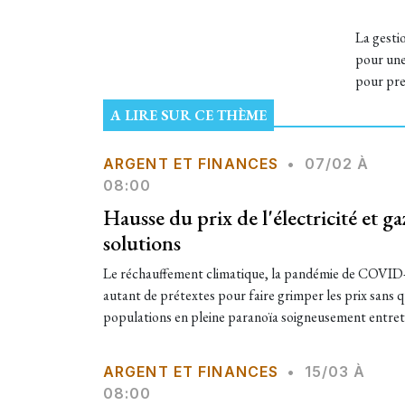
La gesti
pour une
pour pren
A LIRE SUR CE THÈME
ARGENT ET FINANCES
•
07/02 À
08:00
Hausse du prix de l'électricité et g
solutions
Le réchauffement climatique, la pandémie de COVID-1
autant de prétextes pour faire grimper les prix sans qu
populations en pleine paranoïa soigneusement entrete
ARGENT ET FINANCES
•
15/03 À
08:00