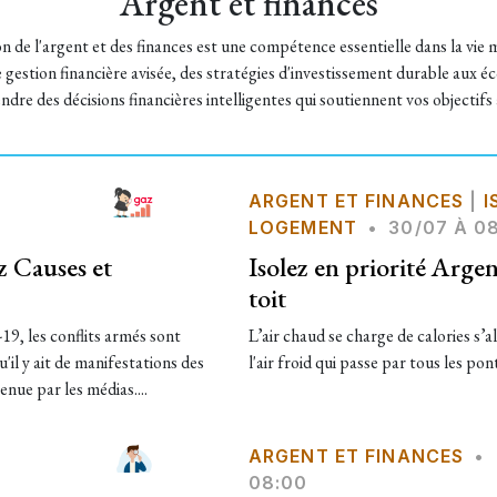
Argent et finances
on de l'argent et des finances est une compétence essentielle dans la vie
 gestion financière avisée, des stratégies d'investissement durable aux é
dre des décisions financières intelligentes qui soutiennent vos objectifs
ARGENT ET FINANCES
|
I
LOGEMENT
•
30/07 À 0
az Causes et
Isolez en priorité Argen
toit
9, les conflits armés sont
L’air chaud se charge de calories s’
'il y ait de manifestations des
l'air froid qui passe par tous les pon
nue par les médias....
ARGENT ET FINANCES
•
08:00