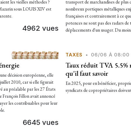
aient les vieilles méthodes ?
transport de marchandises de plus de
 Mazarin sous LOUIS XIV est
nombreux portiques métalliques enja
arente.
françaises et contrairement à ce que
potences ne sont pas des radars de
4962 vues
déplacements d'un usager. Du moins 
TAXES
•
06/06 À 08:00
énergie
Taux réduit TVA 5.5% r
qu'il faut savoir
 une décision européenne, elle
illet 2010, car si elle figurait
En 2025, pour en bénéficier, proprié
é au préalable par les 27 États
syndicats de copropriétaires doivent
e François Fillon avait annoncé
ayer les contribuables pour leur
le.
6645 vues