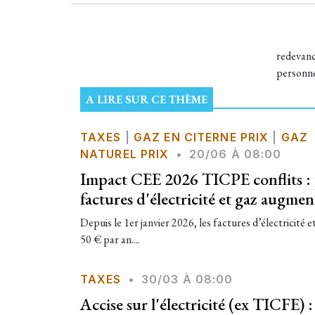
redevanc
personne
A LIRE SUR CE THÈME
TAXES
|
GAZ EN CITERNE PRIX
|
GAZ
NATUREL PRIX
•
20/06 À 08:00
Impact CEE 2026 TICPE conflits :
factures d'électricité et gaz augme
Depuis le 1er janvier 2026, les factures d’électricité
50 € par an....
TAXES
•
30/03 À 08:00
Accise sur l'électricité (ex TICFE) : 