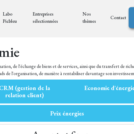
Labo
Entreprises
Nos
Contact
Picbleu
sélectionnées
thèmes
omie
tion, de l'échange de biens et de services, ainsi que du transfert de rich
onds de l'organisation, de manière à rentabiliser davantage son investisse
CRM (gestion de la
Economie d'énergi
relation client)
Prix énergies