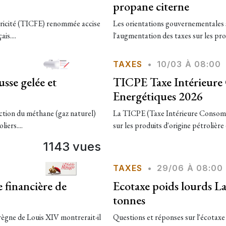
propane citerne
tricité (TICFE) renommée accise
Les orientations gouvernementales su
is....
l'augmentation des taxes sur les pro
TAXES
•
10/03 À 08:00
sse gelée et
TICPE Taxe Intérieure
Energétiques 2026
action du méthane (gaz naturel)
La TICPE (Taxe Intérieure Consomma
iers....
sur les produits d'origine pétrolière 
1143 vues
TAXES
•
29/06 À 08:00
e financière de
Ecotaxe poids lourds La
tonnes
règne de Louis XIV montrerait-il
Questions et réponses sur l'écotaxe 