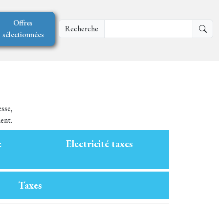
Offres
Recherche
sélectionnées
esse,
ment.
e
Electricité taxes
Taxes