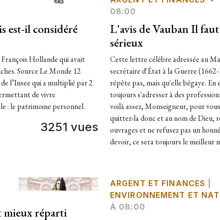
08:00
 est-il considéré
L'avis de Vauban Il faut
sérieux
 François Hollande qui avait
Cette lettre célèbre adressée au Mar
 riches. Source Le Monde 12
secrétaire d'État à la Guerre (1662-
 de l’Insee qui a multiplié par 2
répète pas, mais qu'elle bégaye. En e
permettant de vivre
toujours s'adresser à des professionn
e : le patrimoine personnel.
voilà assez, Monseigneur, pour vous 
quittez-la donc et au nom de Dieu, ré
3251 vues
ouvrages et ne refusez pas un honnêt
devoir, ce sera toujours le meilleur
ARGENT ET FINANCES
|
ENVIRONNEMENT ET NAT
À 08:00
t mieux réparti