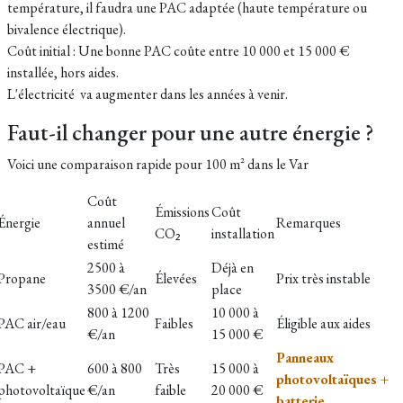
température, il faudra une PAC adaptée (haute température ou
bivalence électrique).
Coût initial : Une bonne PAC coûte entre 10 000 et 15 000 €
installée, hors aides.
L'électricité va augmenter dans les années à venir.
Faut-il changer pour une autre énergie ?
Voici une comparaison rapide pour
100 m² dans le Var
Coût
Émissions
Coût
Énergie
annuel
Remarques
CO₂
installation
estimé
2500 à
Déjà en
Propane
Élevées
Prix très instable
3500 €/an
place
800 à 1200
10 000 à
PAC air/eau
Faibles
Éligible aux aides
€/an
15 000 €
Panneaux
PAC +
600 à 800
Très
15 000 à
photovoltaïques +
photovoltaïque
€/an
faible
20 000 €
batterie