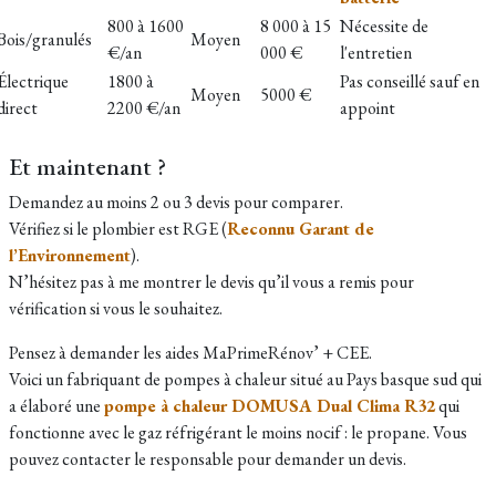
800 à 1600
8 000 à 15
Nécessite de
Bois/granulés
Moyen
€/an
000 €
l'entretien
Électrique
1800 à
Pas conseillé sauf en
Moyen
5000 €
direct
2200 €/an
appoint
Et maintenant ?
Demandez au moins 2 ou 3 devis pour comparer.
Vérifiez si le plombier est RGE (
Reconnu Garant de
l’Environnement
).
N’hésitez pas à me montrer le devis qu’il vous a remis pour
vérification si vous le souhaitez.
Pensez à demander les aides MaPrimeRénov’ + CEE.
Voici un fabriquant de pompes à chaleur situé au Pays basque sud qui
a élaboré une
pompe à chaleur DOMUSA Dual Clima R32
qui
fonctionne avec le gaz réfrigérant le moins nocif : le propane. Vous
pouvez contacter le responsable pour demander un devis.​