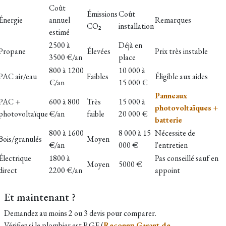
Coût
Émissions
Coût
Énergie
annuel
Remarques
CO₂
installation
estimé
2500 à
Déjà en
Propane
Élevées
Prix très instable
3500 €/an
place
800 à 1200
10 000 à
PAC air/eau
Faibles
Éligible aux aides
€/an
15 000 €
Panneaux
PAC +
600 à 800
Très
15 000 à
photovoltaïques +
photovoltaïque
€/an
faible
20 000 €
batterie
800 à 1600
8 000 à 15
Nécessite de
Bois/granulés
Moyen
€/an
000 €
l'entretien
Électrique
1800 à
Pas conseillé sauf en
Moyen
5000 €
direct
2200 €/an
appoint
Et maintenant ?
Demandez au moins 2 ou 3 devis pour comparer.
Vérifiez si le plombier est RGE (
Reconnu Garant de