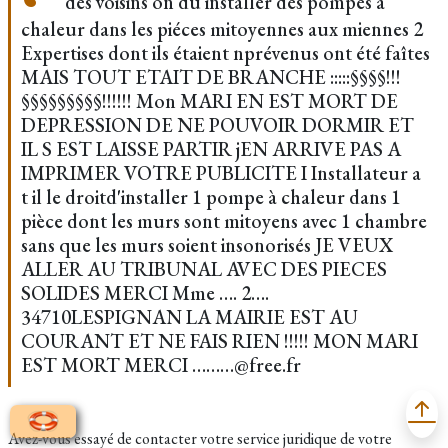
des voisins on du installer des pompes à
chaleur dans les piéces mitoyennes aux miennes 2
Expertises dont ils étaient nprévenus ont été faîtes
MAIS TOUT ETAIT DE BRANCHE :::::§§§§!!!
§§§§§§§§§!!!!!! Mon MARI EN EST MORT DE
DEPRESSION DE NE POUVOIR DORMIR ET
IL S EST LAISSE PARTIR jEN ARRIVE PAS A
IMPRIMER VOTRE PUBLICITE I Installateur a
t il le droitd'installer 1 pompe à chaleur dans 1
pièce dont les murs sont mitoyens avec 1 chambre
sans que les murs soient insonorisés JE VEUX
ALLER AU TRIBUNAL AVEC DES PIECES
SOLIDES MERCI Mme …. 2….
34710LESPIGNAN LA MAIRIE EST AU
COURANT ET NE FAIS RIEN !!!!! MON MARI
EST MORT MERCI ………@free.fr
Avez-vous essayé de contacter votre service juridique de votre