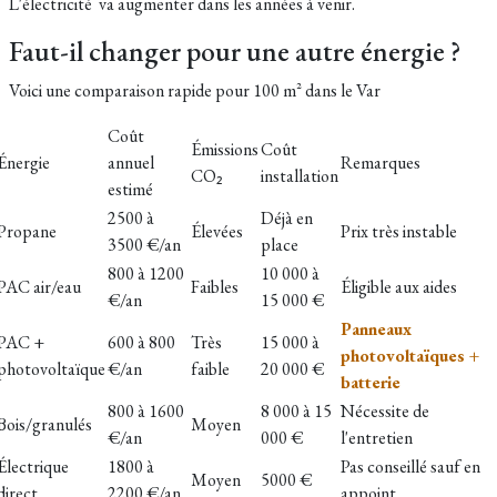
L'électricité va augmenter dans les années à venir.
Faut-il changer pour une autre énergie ?
Voici une comparaison rapide pour
100 m² dans le Var
Coût
Émissions
Coût
Énergie
annuel
Remarques
CO₂
installation
estimé
2500 à
Déjà en
Propane
Élevées
Prix très instable
3500 €/an
place
800 à 1200
10 000 à
PAC air/eau
Faibles
Éligible aux aides
€/an
15 000 €
Panneaux
PAC +
600 à 800
Très
15 000 à
photovoltaïques +
photovoltaïque
€/an
faible
20 000 €
batterie
800 à 1600
8 000 à 15
Nécessite de
Bois/granulés
Moyen
€/an
000 €
l'entretien
Électrique
1800 à
Pas conseillé sauf en
Moyen
5000 €
direct
2200 €/an
appoint