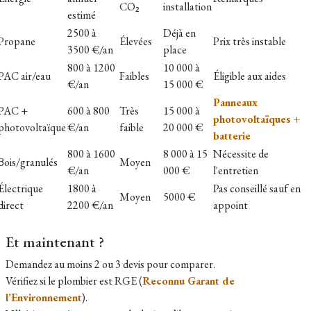
CO₂
installation
estimé
2500 à
Déjà en
Propane
Élevées
Prix très instable
3500 €/an
place
800 à 1200
10 000 à
PAC air/eau
Faibles
Éligible aux aides
€/an
15 000 €
Panneaux
PAC +
600 à 800
Très
15 000 à
photovoltaïques +
photovoltaïque
€/an
faible
20 000 €
batterie
800 à 1600
8 000 à 15
Nécessite de
Bois/granulés
Moyen
€/an
000 €
l'entretien
Électrique
1800 à
Pas conseillé sauf en
Moyen
5000 €
direct
2200 €/an
appoint
Et maintenant ?
Demandez au moins 2 ou 3 devis pour comparer.
Vérifiez si le plombier est RGE (
Reconnu Garant de
l’Environnement
).