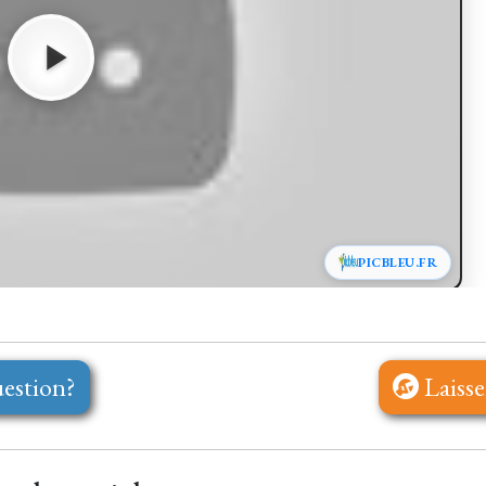
PICBLEU.FR
estion?
Laisse