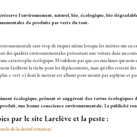
réserve l'environnement, naturel, bio, écologique, bio dégradable,
ronnementales de produits pas verts du tout.
nvironnementale sans trop de risques même lorsque les mérites mis en e
 avant des qualités environnementales présentant une voiture dans un con
ne catastrophe écologique. N'oublions pas que ces machines qui nous 
s facilitent la tâche pour les déplacements, mais qu'elles restent des out
lus « vert ») dont le moteur est allumé pour mourir par asphyxie et par 
himent écologique, prônent et suggèrent des vertus écologiques 
oduit, une bonne conscience environnementale. La publicité rend 
ies par le site Larelève et la peste :
onnels-de-la-desinformation/