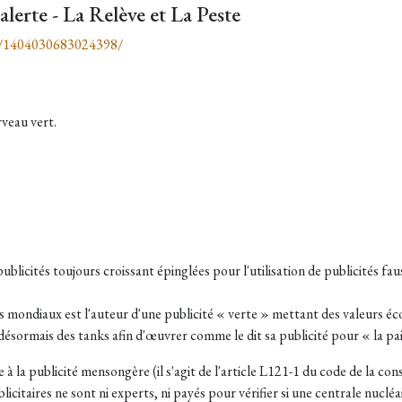
lerte - La Relève et La Peste
os/1404030683024398/
rveau vert.
licités toujours croissant épinglées pour l'utilisation de publicités fau
s mondiaux est l'auteur d'une publicité « verte » mettant des valeurs é
désormais des tanks afin d'œuvrer comme le dit sa publicité pour « la pa
 liée à la publicité mensongère (il s'agit de l'article L121-1 du code de la
ublicitaires ne sont ni experts, ni payés pour vérifier si une centrale nucl