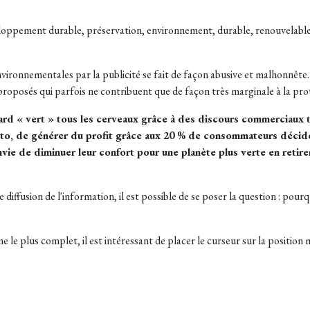
oppement durable, préservation, environnement, durable, renouvelable, 
ironnementales par la publicité se fait de façon abusive et malhonnêt
roposés qui parfois ne contribuent que de façon très marginale à la pro
ard « vert » tous les cerveaux grâce à des discours commerciaux 
areto, de générer du profit grâce aux 20 % de consommateurs déc
nvie de diminuer leur confort pour une planète plus verte en reti
de diffusion de l'information, il est possible de se poser la question : p
e le plus complet, il est intéressant de placer le curseur sur la position 