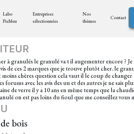
Labo
Entreprises
Nos
Contact
Picbleu
sélectionnées
thèmes
ITEUR
r à granulés le granulé va t il augementer encore ? Je 
evis de ces 2 marques que je trouve plutôt cher. le granu
moins chères question cela vaut il le coup de changer l
les forums avec les avis des un et des autres je ne sais p
laine de verre il y a 10 ans en même temps que la chaudiè
ranulé on est pas loins du fioul que me conseillez vous 
EU
de bois