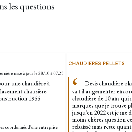
s les questions
CHAUDIÈRES PELLETS
ernière mise à jour le
28/10 à 07:25
 pour une chaudière à
Devis chaudière oko
placement chausière
va t il augementer encore
onstruction 1955.
chaudière de 10 ans qui ma
marques que je trouve plu
jusqu'en 2022 est je me 
moins chères question cel
rebaissé mais reste quan
 les coordonnés d'une entreprise