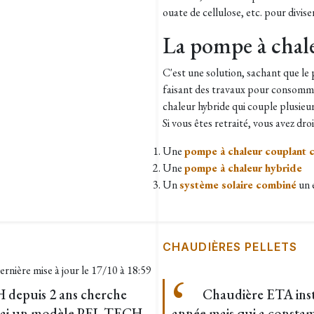
ouate de cellulose, etc. pour divi
La pompe à chal
C'est une solution, sachant que le 
faisant des travaux pour consommer
chaleur hybride qui couple plusieurs
Si vous êtes retraité, vous avez droi
Une
pompe à chaleur couplant c
Une
pompe à chaleur hybride
Un
système solaire combiné
un e
CHAUDIÈRES PELLETS
ernière mise à jour le
17/10 à 18:59
depuis 2 ans cherche
Chaudière ETA insta
. J'ai un modèle PEL TECH
année mais qui a consta