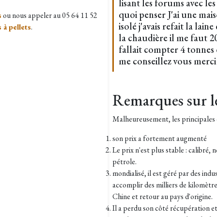
lisant les forums avec les 
quoi penser J'ai une ma
s
ou nous appeler au 05 64 11 52
isolé j'avais refait la la
 à pellets
.
la chaudière il me faut 20
fallait compter 4 tonnes 
me conseillez vous merci 
Remarques sur le
Malheureusement, les principales q
son prix a fortement augmenté
Le prix n'est plus stable : calibré
pétrole.
mondialisé, il est géré par des indu
accomplir des milliers de kilomètr
Chine et retour au pays d'origine.
Il a perdu son côté récupération et 