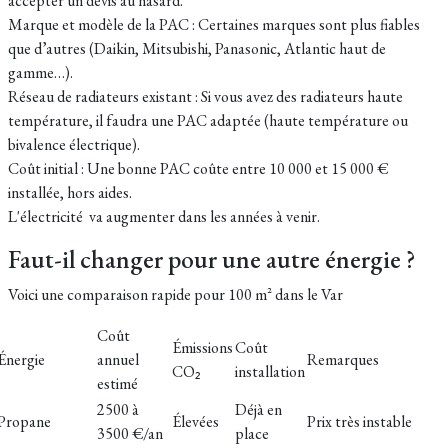
accepter un devis au hasard.
Marque et modèle de la PAC : Certaines marques sont plus fiables
que d’autres (Daikin, Mitsubishi, Panasonic, Atlantic haut de
gamme…).
Réseau de radiateurs existant : Si vous avez des radiateurs haute
température, il faudra une PAC adaptée (haute température ou
bivalence électrique).
Coût initial : Une bonne PAC coûte entre 10 000 et 15 000 €
installée, hors aides.
L'électricité va augmenter dans les années à venir.
Faut-il changer pour une autre énergie ?
Voici une comparaison rapide pour
100 m² dans le Var
Coût
Émissions
Coût
Énergie
annuel
Remarques
CO₂
installation
estimé
2500 à
Déjà en
Propane
Élevées
Prix très instable
3500 €/an
place