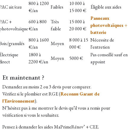
800 à 1200
10 000 à
PAC air/eau
Faibles
Éligible aux aides
€/an
15 000 €
Panneaux
PAC +
600 à 800
Très
15 000 à
photovoltaïques +
photovoltaïque
€/an
faible
20 000 €
batterie
800 à 1600
8 000 à 15
Nécessite de
Bois/granulés
Moyen
€/an
000 €
l'entretien
Électrique
1800 à
Pas conseillé sauf en
Moyen
5000 €
direct
2200 €/an
appoint
Et maintenant ?
Demandez au moins 2 ou 3 devis pour comparer.
Vérifiez si le plombier est RGE (
Reconnu Garant de
l’Environnement
).
N’hésitez pas à me montrer le devis qu’il vous a remis pour
vérification si vous le souhaitez.
Pensez à demander les aides MaPrimeRénov’ + CEE.