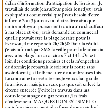
délais d'information d'anticipation de livraison . Je
travaillais de nuit (chauffeur poids lourd)et j'avais
expliqué au commercial que j'avais besoin d'etre
informé 2ou 3 jours avant d'etre livré afin que
mon employeur puisse mettre un autre chauffeur
à ma place et /ou j'avais demandé au commecial
quelle pouvait etre la plage horaire pour la
livraison; il me repondit 2h/2h30;Dans la réalité
j'etais informé par SMS la veille pour le lendemain
avec une plage horaire ..entre 7 et 13 h .On est
loin des conditions promises et cela m'enpechais
de dormir; je repartais le soir sur la route sans
avoir dormi ;J'ai failli me tuer de nombreuses fois.
Le contrat est arrivé a terme.Je veux changer de
fournisseur mais je ne veux pas que soit enlevé la
citerne enterrée (j'evite les travaux dans ma
cour/le pompage du gaz restant /les frais
d'enlevement. MA QUESTION EST SIMPLE :
mon fournisseur peut -il refuser de me vendre la