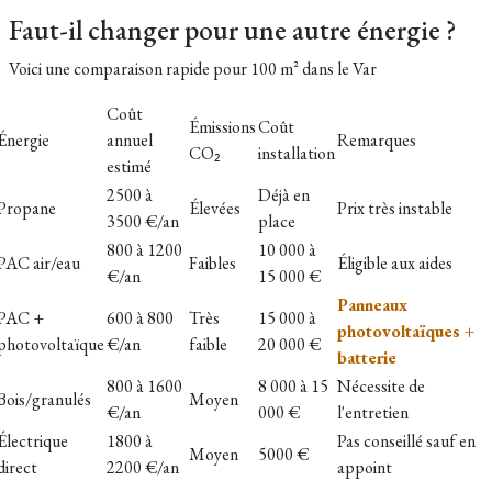
Faut-il changer pour une autre énergie ?
Voici une comparaison rapide pour
100 m² dans le Var
Coût
Émissions
Coût
Énergie
annuel
Remarques
CO₂
installation
estimé
2500 à
Déjà en
Propane
Élevées
Prix très instable
3500 €/an
place
800 à 1200
10 000 à
PAC air/eau
Faibles
Éligible aux aides
€/an
15 000 €
Panneaux
PAC +
600 à 800
Très
15 000 à
photovoltaïques +
photovoltaïque
€/an
faible
20 000 €
batterie
800 à 1600
8 000 à 15
Nécessite de
Bois/granulés
Moyen
€/an
000 €
l'entretien
Électrique
1800 à
Pas conseillé sauf en
Moyen
5000 €
direct
2200 €/an
appoint