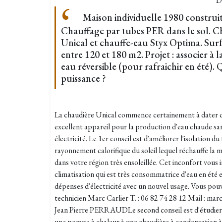
D
Maison individuelle 1980 construi
Chauffage par tubes PER dans le sol. Ch
Unical et chauffe-eau Styx Optima. Surf
entre 120 et 180 m2. Projet : associer à 
eau réversible (pour rafraichir en été).
puissance ?
La chaudière Unical commence certainement à dater c
excellent appareil pour la production d'eau chaude san
électricité. Le 1er conseil est d'améliorer l'isolation du
rayonnement calorifique du soleil lequel réchauffe la 
dans votre région très ensoleillée. Cet inconfort vous 
climatisation qui est très consommatrice d'eau en été e
dépenses d'électricité avec un nouvel usage. Vous pouv
technicien Marc Carlier T. : 06 82 74 28 12 Mail : ma
Jean Pierre PERRAUDLe second conseil est d'étudier 
une pompe à chaleur à une chaudière à condensation à 