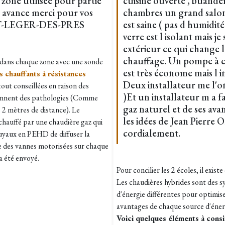
 zone utilisée pour partie
cuisine ouverte , buanderi
r avance merci pour vos
chambres un grand salon 
AINT-LEGER-DES-PRES
est saine ( pas d humidité
verre est l isolant mais je
extérieur ce qui change 
chauffage. Un pompe à 
 dans chaque zone avec une sonde
est très économe mais l i
s chauffants à résistances
Deux installateur me l'on
tout conseillées en raison des
)Et un installateur m a f
ionnent des pathologies (Comme
gaz naturel et de ses avan
s 2 mètres de distance). Le
les idées de Jean Pierre Ol
chauffé par une chaudière gaz qui
cordialement.
tuyaux en PEHD de diffuser la
tre des vannes motorisées sur chaque
a été envoyé.
Pour concilier les 2 écoles, il exis
Les chaudières hybrides sont des 
d'énergie différentes pour optimise
avantages de chaque source d'énerg
Voici quelques éléments à cons