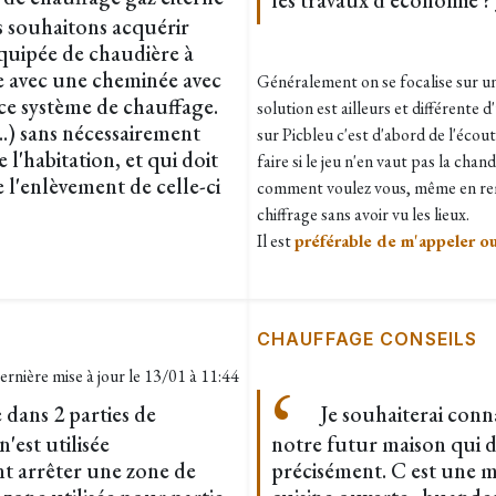
les travaux d'economie ?
s souhaitons acquérir
quipée de chaudière à
e avec une cheminée avec
Généralement on se focalise sur un
 ce système de chauffage.
solution est ailleurs et différente 
..) sans nécessairement
sur Picbleu c'est d'abord de l'éco
l'habitation, et qui doit
faire si le jeu n'en vaut pas la chan
 l'enlèvement de celle-ci
comment voulez vous, même en rem
chiffrage sans avoir vu les lieux.
Il est
préférable de m'appeler ou
CHAUFFAGE CONSEILS
ernière mise à jour le
13/01 à 11:44
dans 2 parties de
Je souhaiterai conn
'est utilisée
notre futur maison qui d
t arrêter une zone de
précisément. C est une m