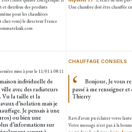
t et distribue des produits
Une chambre doit être chauffée en
s-même pour les chaudières
er chez vous) le directeur France
@domusateknik.com
CHAUFFAGE CONSEILS
ernière mise à jour le
11/01 à 08:11
maison individuelle de
Bonjour, Je vous re
ille avec des radiateurs
passé à me renseigner et
Vu la taille et la
Thierry
travaux d’isolation mais je
auffage. Je pensais à une
euros) ou bien une
Ravi d'avoir pu éclairer votre lante
plus d’informations sur
Votre message n'est pas à la bonne
 également ouvert à