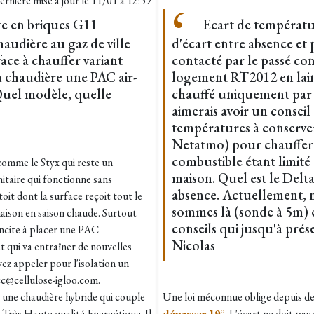
ernière mise à jour le
11/01 à 12:59
te en briques G11
Ecart de températu
audière au gaz de ville
d'écart entre absence et 
ace à chauffer variant
contacté par le passé co
la chaudière une PAC air-
logement RT2012 en lain
 Quel modèle, quelle
chauffé uniquement par 
aimerais avoir un conseil
températures à conserve
Netatmo) pour chauffer l
combustible étant limité 
omme le Styx qui reste un
maison. Quel est le Delta
itaire qui fonctionne sans
absence. Actuellement, 
 toit dont la surface reçoit tout le
sommes là (sonde à 5m) e
maison en saison chaude. Surtout
conseils qui jusqu'à prés
incite à placer une PAC
Nicolas
t qui va entraîner de nouvelles
ez appeler pour l'isolation un
rcc@cellulose-igloo.com.
une chaudière hybride qui couple
Une loi méconnue oblige depuis de
Très Haute qualité Energétique. Il
dépasser 19°
. L'écart ne doit pas