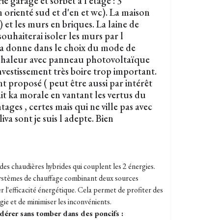
e garage et sorbet à l étage : 3
orienté sud et d'en et wc). La maison
) et les murs en briques. La laine de
 souhaiterai isoler les murs par l
la donne dans le choix du mode de
chaleur avec panneau photovoltaïque
nvestissement très boire trop important.
t proposé ( peut être aussi par intérêt
ait ka morale en vantant les vertus du
tages , certes mais qui ne ville pas avec
iva sont je suis l adepte. Bien
te des chaudières hybrides qui couplent les 2 énergies.
systèmes de chauffage combinant deux sources
r l'efficacité énergétique. Cela permet de profiter des
ie et de minimiser les inconvénients.
idérer sans tomber dans des poncifs :