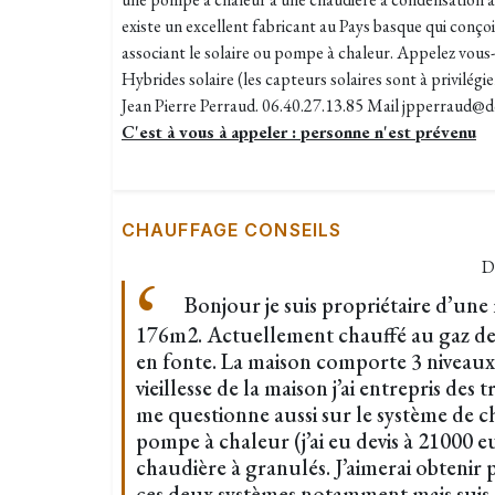
existe un excellent fabricant au Pays basque qui conçoi
associant le solaire ou pompe à chaleur. Appelez vou
Hybrides solaire (les capteurs solaires sont à privilégi
Jean Pierre Perraud. 06.40.27.13.85 Mail jpperraud
C'est à vous à appeler : personne n'est prévenu
CHAUFFAGE CONSEILS
D
Bonjour je suis propriétaire d’une 
176m2. Actuellement chauffé au gaz de v
en fonte. La maison comporte 3 niveaux. 
vieillesse de la maison j’ai entrepris des 
me questionne aussi sur le système de ch
pompe à chaleur (j’ai eu devis à 21000 
chaudière à granulés. J’aimerai obtenir 
ces deux systèmes notamment mais suis