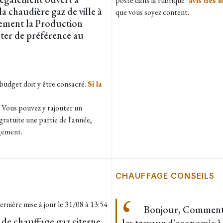
posté dans la rubrique "
avis des u
la chaudière gaz de ville à
que vous soyez content.
lement la Production
cter de préférence au
e budget doit y être consacré.
Si la
. Vous pouvez y rajouter un
gratuite une partie de l'année,
ogement.
CHAUFFAGE CONSEILS
ernière mise à jour le
31/08 à 13:54
Bonjour, Comment p
de chauffage gaz citerne