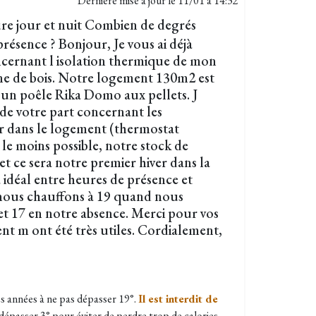
Dernière mise à jour le
11/01 à 14:32
re jour et nuit Combien de degrés
présence ? Bonjour, Je vous ai déjà
ncernant l isolation thermique de mon
e de bois. Notre logement 130m2 est
un poêle Rika Domo aux pellets. J
 de votre part concernant les
r dans le logement (thermostat
e moins possible, notre stock de
et ce sera notre premier hiver dans la
 idéal entre heures de présence et
nous chauffons à 19 quand nous
t 17 en notre absence. Merci pour vos
ent m ont été très utiles. Cordialement,
s années à ne pas dépasser 19°.
Il est interdit de
 dépasser 3° pour éviter de perdre trop de calories.