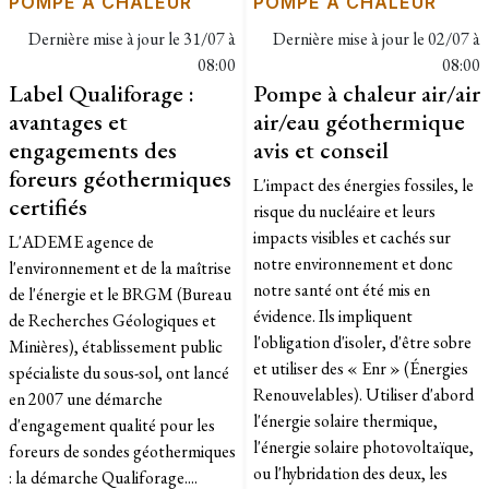
POMPE À CHALEUR
POMPE À CHALEUR
Dernière mise à jour le
31/07 à
Dernière mise à jour le
02/07 à
08:00
08:00
Label Qualiforage :
Pompe à chaleur air/air
avantages et
air/eau géothermique
engagements des
avis et conseil
foreurs géothermiques
L'impact des énergies fossiles, le
certifiés
risque du nucléaire et leurs
impacts visibles et cachés sur
L'ADEME agence de
notre environnement et donc
l'environnement et de la maîtrise
notre santé ont été mis en
de l'énergie et le BRGM (Bureau
évidence. Ils impliquent
de Recherches Géologiques et
l'obligation d'isoler, d'être sobre
Minières), établissement public
et utiliser des « Enr » (Énergies
spécialiste du sous-sol, ont lancé
Renouvelables). Utiliser d'abord
en 2007 une démarche
l'énergie solaire thermique,
d'engagement qualité pour les
l'énergie solaire photovoltaïque,
foreurs de sondes géothermiques
ou l'hybridation des deux, les
: la démarche Qualiforage....