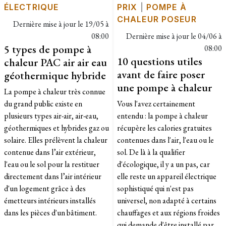
ÉLECTRIQUE
PRIX
|
POMPE À
CHALEUR POSEUR
Dernière mise à jour le
19/05 à
08:00
Dernière mise à jour le
04/06 à
5 types de pompe à
08:00
10 questions utiles
chaleur PAC air air eau
avant de faire poser
géothermique hybride
une pompe à chaleur
La pompe à chaleur très connue
du grand public existe en
Vous l'avez certainement
plusieurs types air-air, air-eau,
entendu : la pompe à chaleur
géothermiques et hybrides gaz ou
récupère les calories gratuites
solaire. Elles prélèvent la chaleur
contenues dans l'air, l'eau ou le
contenue dans l’air extérieur,
sol. De là à la qualifier
l'eau ou le sol pour la restituer
d'écologique, il y a un pas, car
directement dans l’air intérieur
elle reste un appareil électrique
d'un logement grâce à des
sophistiqué qui n'est pas
émetteurs intérieurs installés
universel, non adapté à certains
dans les pièces d'un bâtiment.
chauffages et aux régions froides
qui demande d'être installé par