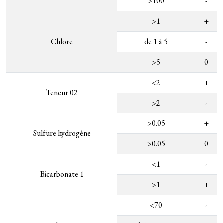
>100
-
>1
+
Chlore
de 1 à 5
-
>5
0
<2
+
Teneur 02
>2
-
>0.05
+
Sulfure hydrogène
>0.05
0
<1
-
Bicarbonate 1
>1
+
<70
-