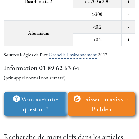
Bicarbonate 2
de 700 à 300
+
>300
-
<0.2
-
Aluminium
>0.2
+
Sources Règles de l'art
Grenelle Environnement
2012
Information 01 89 62 63 64
(prix appel normal non surtaxé)
Vous avez une
Laisser un avis sur
question?
Picbleu
Recherche de mots clefs dans les articles