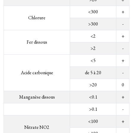
<300
+
Chlorure
>300
-
<2
+
Fer dissous
>2
-
<5
+
Acide carbonique
de 5 à 20
-
>20
0
Manganèse dissous
<0.1
+
>0.1
-
<100
+
Nitrate NO2