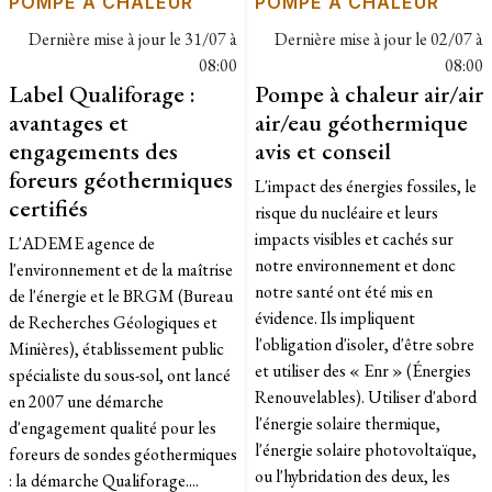
POMPE À CHALEUR
POMPE À CHALEUR
Dernière mise à jour le
31/07 à
Dernière mise à jour le
02/07 à
08:00
08:00
Label Qualiforage :
Pompe à chaleur air/air
avantages et
air/eau géothermique
engagements des
avis et conseil
foreurs géothermiques
L'impact des énergies fossiles, le
certifiés
risque du nucléaire et leurs
impacts visibles et cachés sur
L'ADEME agence de
notre environnement et donc
l'environnement et de la maîtrise
notre santé ont été mis en
de l'énergie et le BRGM (Bureau
évidence. Ils impliquent
de Recherches Géologiques et
l'obligation d'isoler, d'être sobre
Minières), établissement public
et utiliser des « Enr » (Énergies
spécialiste du sous-sol, ont lancé
Renouvelables). Utiliser d'abord
en 2007 une démarche
l'énergie solaire thermique,
d'engagement qualité pour les
l'énergie solaire photovoltaïque,
foreurs de sondes géothermiques
ou l'hybridation des deux, les
: la démarche Qualiforage....