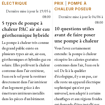
ÉLECTRIQUE
PRIX
|
POMPE À
CHALEUR POSEUR
Dernière mise à jour le
19/05 à
08:00
Dernière mise à jour le
04/06 à
5 types de pompe à
08:00
10 questions utiles
chaleur PAC air air eau
avant de faire poser
géothermique hybride
une pompe à chaleur
La pompe à chaleur très connue
du grand public existe en
Vous l'avez certainement
plusieurs types air-air, air-eau,
entendu : la pompe à chaleur
géothermiques et hybrides gaz ou
récupère les calories gratuites
solaire. Elles prélèvent la chaleur
contenues dans l'air, l'eau ou le
contenue dans l’air extérieur,
sol. De là à la qualifier
l'eau ou le sol pour la restituer
d'écologique, il y a un pas, car
directement dans l’air intérieur
elle reste un appareil électrique
d'un logement grâce à des
sophistiqué qui n'est pas
émetteurs intérieurs installés
universel, non adapté à certains
dans les pièces d'un bâtiment.
chauffages et aux régions froides
qui demande d'être installé par