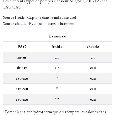
Les différents types de pompes à chaleur AIR/AIR, AIR/EAU et
EAU/EAU.
Source froide - Captage dans le milieu naturel
Source chaude - Restitution dans le bâtiment
La source
PAC
froide
chaude
air-air
air
air
air-eau
air
eau
eau-eau
*
eau
eau-eau
**
eau
eau-eau
***
eau
* Pompe à chaleur hydrothermique qui récupère les calories dans