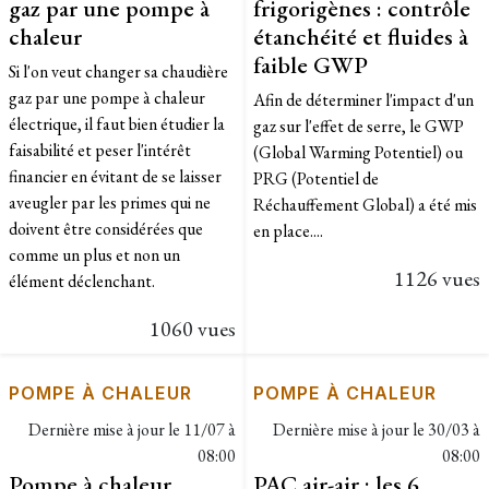
gaz par une pompe à
frigorigènes : contrôle
chaleur
étanchéité et fluides à
faible GWP
Si l'on veut changer sa chaudière
gaz par une pompe à chaleur
Afin de déterminer l'impact d'un
électrique, il faut bien étudier la
gaz sur l'effet de serre, le GWP
faisabilité et peser l'intérêt
(Global Warming Potentiel) ou
financier en évitant de se laisser
PRG (Potentiel de
aveugler par les primes qui ne
Réchauffement Global) a été mis
doivent être considérées que
en place....
comme un plus et non un
1126 vues
élément déclenchant.
1060 vues
POMPE À CHALEUR
POMPE À CHALEUR
Dernière mise à jour le
11/07 à
Dernière mise à jour le
30/03 à
08:00
08:00
Pompe à chaleur
PAC air-air : les 6