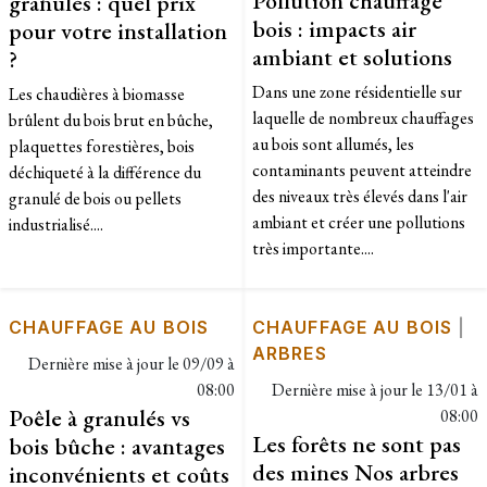
Pollution chauffage
granulés : quel prix
bois : impacts air
pour votre installation
ambiant et solutions
?
Dans une zone résidentielle sur
Les chaudières à biomasse
laquelle de nombreux chauffages
brûlent du bois brut en bûche,
au bois sont allumés, les
plaquettes forestières, bois
contaminants peuvent atteindre
déchiqueté à la différence du
des niveaux très élevés dans l'air
granulé de bois ou pellets
ambiant et créer une pollutions
industrialisé....
très importante....
CHAUFFAGE AU BOIS
CHAUFFAGE AU BOIS
|
ARBRES
Dernière mise à jour le
09/09 à
08:00
Dernière mise à jour le
13/01 à
Poêle à granulés vs
08:00
Les forêts ne sont pas
bois bûche : avantages
des mines Nos arbres
inconvénients et coûts