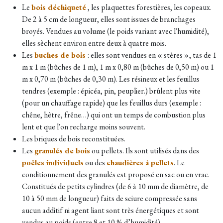
Le
bois déchiqueté
, les plaquettes forestières, les copeaux.
De 2 à 5 cm de longueur, elles sont issues de branchages
broyés. Vendues au volume (le poids variant avec l'humidité),
elles sèchent environ entre deux à quatre mois.
Les
buches de bois
: elles sont vendues en « stères », tas de 1
m x 1 m (bûches de 1 m), 1 m x 0,80 m (bûches de 0,50 m) ou 1
m x 0,70 m (bûches de 0,30 m). Les résineux et les feuillus
tendres (exemple : épicéa, pin, peuplier.) brûlent plus vite
(pour un chauffage rapide) que les feuillus durs (exemple :
chêne, hêtre, frêne…) qui ont un temps de combustion plus
lent et que l'on recharge moins souvent.
Les briques de bois reconstituées.
Les
granulés de bois
ou pellets. Ils sont utilisés dans des
poêles individuels
ou des
chaudières à pellets
. Le
conditionnement des granulés est proposé en sac ou en vrac.
Constitués de petits cylindres (de 6 à 10 mm de diamètre, de
10 à 50 mm de longueur) faits de sciure compressée sans
aucun additif ni agent liant sont très énergétiques et sont
vendus au poids (entre 8 et 10 % d’humidité).