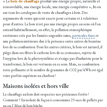
« Le
bois de chauffage
produit une énergie propre, naturelle et
renouvelable, une énergie locale, une énergie compétitive », lit-on
sur tous les catalogues de vente de chauffages à bois. Des
arguments de vente qui sont exacts pour certains et à relativiser
pour d'autres. Le bois n'est pas une énergie propre au sens où l'on
entend habituellement, en effet, la pollution atmosphérique
extérieure crée par les fumées engendre suies,
particules fines
et
une pollution intérieure due à la présence entre autres de benzène
lors de sa combustion. Pour les autres critères, le bois est naturel, il
piège dans ses fibres le carbone lors de sa croissance, rejette de
l'oxygène lors de la photosynthèse et n'exige pas d'industrie pour le
transformer, le bois est vertueux en ce sens. Mais, sa combustion
reste polluante et le nombre de grammes de CO2 par kWh est égal
voire parfois supérieur au charbon !
Maisons isolées et hors ville
Le chauffage au bois doit respecter nos précieuses forêts !
Comment ? En isolant de façon à consommer 25 sacs de pellets par
an ou 2 Map de bois bûche.