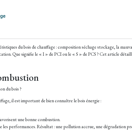
age
actéristiques du bois de chauffage : composition séchage stockage, la mauv
ation. Que signifie le « I » de PCI ou le « S » de PCS ? Cet article détaill
combustion
on du bois ?
fage, il est important de bien connaître le bois énergie :
favorisent une bonne combustion.
 les performances. Résultat : une pollution accrue, une dégradation pré