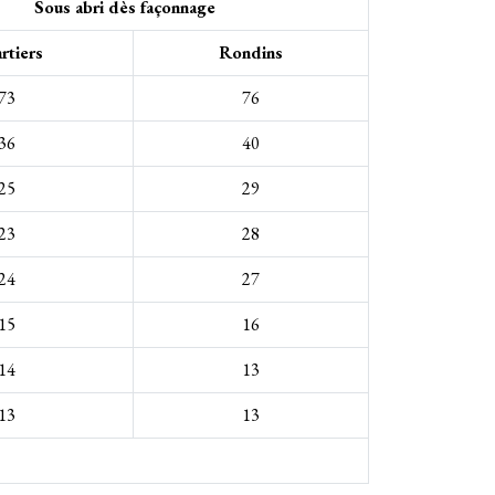
S
ous abri dès façonnage
rtiers
Rondins
73
76
36
40
25
29
23
28
24
27
15
16
14
13
13
13