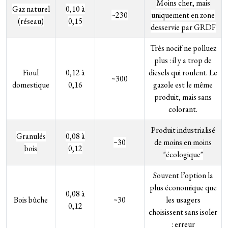
Moins cher, mais
Gaz naturel
0,10 à
~230
uniquement en zone
(réseau)
0,15
desservie par GRDF
Très nocif ne polluez
plus : il y a trop de
Fioul
0,12 à
diesels qui roulent. Le
~300
domestique
0,16
gazole est le même
produit, mais sans
colorant.
Produit industrialisé
Granulés
0,08 à
~30
de moins en moins
bois
0,12
"
écologique"
Souvent l’option la
plus économique que
0,08 à
Bois bûche
~30
les usagers
0,12
choisissent sans isoler
: erreur