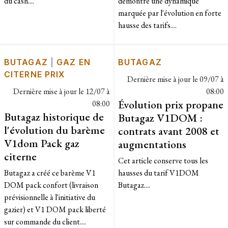
du cash....
démontre une dynamique
marquée par l'évolution en forte
hausse des tarifs....
BUTAGAZ
|
GAZ EN
BUTAGAZ
CITERNE PRIX
Dernière mise à jour le
09/07 à
Dernière mise à jour le
12/07 à
08:00
Évolution prix propane
08:00
Butagaz historique de
Butagaz V1DOM :
l'évolution du barème
contrats avant 2008 et
V1dom Pack gaz
augmentations
citerne
Cet article conserve tous les
Butagaz a créé ce barème V1
hausses du tarif V1DOM
DOM pack confort (livraison
Butagaz....
prévisionnelle à l'initiative du
gazier) et V1 DOM pack liberté
sur commande du client....