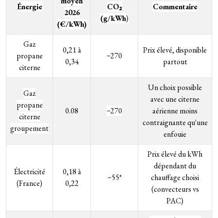
moyen
Énergie
CO₂
Commentaire
2026
(g/kWh
)
(€/kWh)
Gaz
0,21 à
Prix élevé, disponible
propane
~270
0,34
partout
citerne
Un choix possible
Gaz
avec une citerne
propane
0.08
~270
aérienne moins
citerne
contraignante qu'une
groupement
enfouie
Prix élevé du kWh
dépendant du
Électricité
0,18 à
~55*
chauffage choisi
(France)
0,22
(convecteurs vs
PAC)