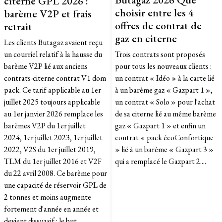
citerne GPL 2026 :
choisir entre les 4
barème V2P et frais
offres de contrat de
retrait
gaz en citerne
Les clients Butagaz avaient reçu
un courriel relatif à la hausse du
Trois contrats sont proposés
barème V2P lié aux anciens
pour tous les nouveaux clients :
contrats-citerne contrat V1 dom
un contrat « Idéo » à la carte lié
pack. Ce tarif applicable au 1er
à un barème gaz « Gazpart 1 »,
juillet 2025 toujours applicable
un contrat « Solo » pour l'achat
au 1er janvier 2026 remplace les
de sa citerne lié au même barème
barèmes V2P du 1er juillet
gaz « Gazpart 1 » et enfin un
2024, 1er juillet 2023, 1er juillet
contrat « pack écoConfortique
2022, V2S du 1er juillet 2019,
» lié à un barème « Gazpart 3 »
TLM du 1er juillet 2016 et V2F
qui a remplacé le Gazpart 2....
du 22 avril 2008. Ce barème pour
une capacité de réservoir GPL de
2 tonnes et moins augmente
fortement d'année en année et
devient dissuasif : le but