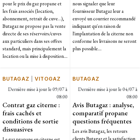
pour le prix du gaz propane et
nous signaler que leur
les frais associés (location,
fournisseur Butagaz leur a
abonnement, retrait de cuve…),
envoyé un courrier recommandé
Butagaz ne propose pas la vente
indiquant qu'en raison de
directe de ses réservoirs/cuves
l'implantation de la citerne non
aux particuliers dans ses offres
conforme les livraisons ne seront
standard, mais principalement la
plus possible....
location ou la mise à disposition....
BUTAGAZ
|
VITOGAZ
BUTAGAZ
Dernière mise à jour le
09/07 à
Dernière mise à jour le
04/07 à
08:00
08:00
Contrat gaz citerne :
Avis Butagaz : analyse,
frais cachés et
comparatif propane
conditions de sortie
questions fréquentes
dissuasives
Les avis Butagaz, les retours
clients Butagaz et la satisfaction
Le gaz propane en citerne est