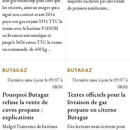
leur gaz beaucoup plus cher que
majorité rachetés par des fonds
les récents, ainsi un usager qui a
de pension américains....
signé son contrat avant 2014
paye son gaz en juin 3351 TTC la
tonne avec le barème V1DOM
en livraison automatique et
jusqu'à 3626 euros TTC la tonne
en commande de 450 kg....
BUTAGAZ
BUTAGAZ
Dernière mise à jour le
09/07 à
Dernière mise à jour le
09/07 à
08:00
08:00
Pourquoi Butagaz
Textes officiels pour la
refuse la vente de
livraison de gaz
cuves propane :
propane en citerne
explications
Butagaz
​Malgré l’existence de barèmes
Des lecteurs nous écrivent pour