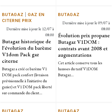
BUTAGAZ
|
GAZ EN
BUTAGAZ
CITERNE PRIX
Dernière mise à jour le
09/07 à
Dernière mise à jour le
12/07 à
08:00
Évolution prix propane
08:00
Butagaz historique de
Butagaz V1DOM :
l'évolution du barème
contrats avant 2008 et
V1dom Pack gaz
augmentations
citerne
Cet article conserve tous les
Butagaz a créé ce barème V1
hausses du tarif V1DOM
DOM pack confort (livraison
Butagaz....
prévisionnelle à l'initiative du
gazier) et V1 DOM pack liberté
sur commande du client....
BUTAGAZ
BUTAGAZ