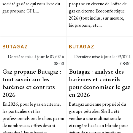
société gazière qui vous livre du
propane en citerne de l'offre de
gaz propane GPL....
gaz en citerne Ecoconfortique
2026 (tout inclus, sur mesure,
biopropane, etc....
BUTAGAZ
BUTAGAZ
Dernière mise à jour le
09/07 à
Dernière mise à jour le
09/07 à
08:00
08:00
Gaz propane Butagaz :
Butagaz : analyse des
tout savoir sur les
barèmes et conseils
barèmes et contrats
pour économiser le gaz
2026
en 2026
En 2026, pour le gaz en citerne,
Butagaz ancienne propriété du
les particuliers et les
groupe pétrolier Shell a été
professionnels ont le choix parmi
vendue à une multinationale
de nombreuses offres devant
étrangère basée en Irlande pour
répondre à leurs besoins....
éviter de payer son impôt en