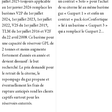
juillet 2025 toujours applicable
un contrat « Solo » pour l'achat
au 1er janvier 2026 remplace les
de sa citerne lié au même barème
barèmes V2P du 1er juillet
gaz « Gazpart 1 » et enfin un
2024, 1er juillet 2023, 1er juillet
contrat « pack écoConfortique
2022, V2S du 1er juillet 2019,
» lié à un barème « Gazpart 3 »
TLM du 1er juillet 2016 et V2F
qui a remplacé le Gazpart 2....
du 22 avril 2008. Ce barème pour
une capacité de réservoir GPL de
2 tonnes et moins augmente
fortement d'année en année et
devient dissuasif : le but
recherché. Le prix demandé pour
le retrait de la citerne, le
repompage du gaz propane et
éventuellement les frais de
rupture anticipés rend les clients
captifs surtout pour les
réservoirs enterrés.