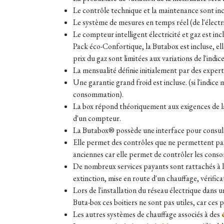
Le contrôle technique et la maintenance sont incl
Le système de mesures en temps réel (de l'électri
Le compteur intelligent électricité et gaz est incl
Pack éco-Confortique, la Butabox est incluse, e
prix du gaz sont limitées aux variations de l'indi
La mensualité définie initialement par des expert
Une garantie grand froid est incluse. (si l'indic
consommation).
La box répond théoriquement aux exigences de la
d'un compteur.
La Butabox® possède une interface pour consulte
Elle permet des contrôles que ne permettent pas l
anciennes car elle permet de contrôler les cons
De nombreux services payants sont rattachés à 
extinction, mise en route d'un chauffage, vérific
Lors de l'installation du réseau électrique dans 
Buta-box ces boitiers ne sont pas utiles, car ces 
L
es autres systèmes de chauffage associés à des