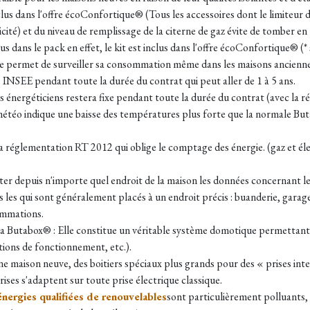
us dans l'offre écoConfortique® (Tous les accessoires dont le limiteur de
cité) et du niveau de remplissage de la citerne de gaz évite de tomber en
us dans le pack en effet, le kit est inclus dans l'offre écoConfortique® (*
lle permet de surveiller sa consommation même dans les maisons ancienne
ce INSEE pendant toute la durée du contrat qui peut aller de 1 à 5 ans.
s énergéticiens restera fixe pendant toute la durée du contrat (avec la ré
e météo indique une baisse des températures plus forte que la normale But
 réglementation RT 2012 qui oblige le comptage des énergie. (gaz et élec
r depuis n'importe quel endroit de la maison les données concernant les
es qui sont généralement placés à un endroit précis : buanderie, garage,
ommations.
la Butabox® : Elle constitue un véritable système domotique permettant
ations de fonctionnement, etc.).
une maison neuve, des boitiers spéciaux plus grands pour des « prises int
prises s'adaptent sur toute prise électrique classique.
énergies qualifiées de renouvelables
sont particulièrement polluants,