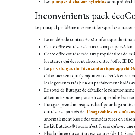
Les
pompes à chaleur hybrides
sont préférabl
Inconvénients pack écoC
Le principal problème intervient lorsque l'estimation 
Le modèle de contrat éco.Confortique dont nous 
Cette offre est réservée aux ménages possédant u
Cette offre est réservée aux propriétaires de ma
locataires qui devront choisir entre l'offre ID
Le
prix du gaz de l'écoconfortique appelé G
d'abonnement qui s'y rajoutent de 34.96 euros m
les logements très bien ou parfaitement isolés 
Le souci de Butagaz de détailler le fonctionneme
attention soutenue pour en comprendre les moda
Butagaz prend un risque relatif pour la garanti
qui réserve parfois de
désagréables et coûteus
anormalement basse des températures en raison d
Le kit Butabox® fourni n'est fourni qu'avec une s
Plus la durée du contrat est courte (de 1 à 5 ans)