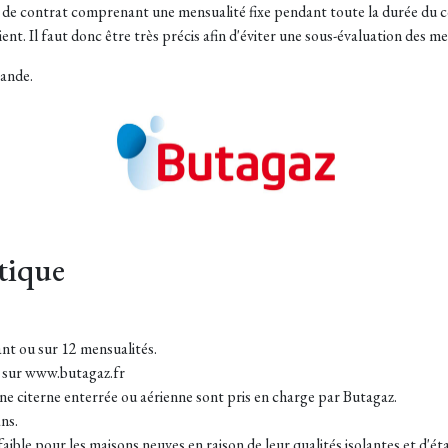
e contrat comprenant une mensualité fixe pendant toute la durée du c
nt. Il faut donc être très précis afin d'éviter une sous-évaluation des me
lande.
tique
nt ou sur 12 mensualités.
e sur www.butagaz.fr
une citerne enterrée ou aérienne sont pris en charge par Butagaz.
ans.
aible pour les maisons neuves en raison de leur qualités isolantes et d'étan