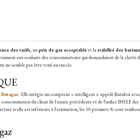
ence des tarifs
, un
prix de gaz acceptable
et la
stabilité des barèm
vraiment aux souhaits des consommateurs qui demandaient de la clarté dans
ème ne semble pas être voué au succès.
IQUE
 Butagaz
. Elle intègre un compteur « intelligent » appelé Butabox ave
la consommation du client de l'année précédente et de l'indice INSEE de
facturé si elle est inférieure à l'estimation, les 10 premiers % sont rem
gaz