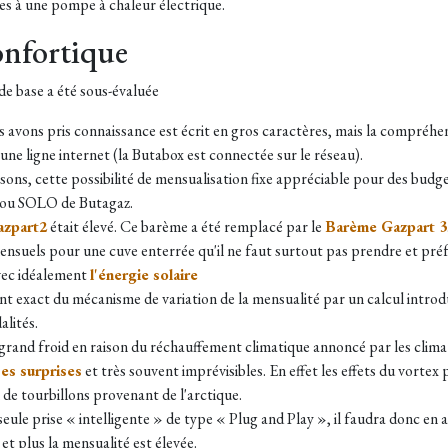
es à une pompe à chaleur électrique.
onfortique
de base a été sous-évaluée
avons pris connaissance est écrit en gros caractères, mais la compréhen
ne ligne internet (la Butabox est connectée sur le réseau).
isons, cette possibilité de mensualisation fixe appréciable pour des bud
EO ou SOLO de Butagaz.
azpart2
était élevé. Ce barème a été remplacé par le
Barème Gazpart 3
ensuels pour une cuve enterrée qu'il ne faut surtout pas prendre et pré
avec idéalement
l'énergie solaire
nt exact du mécanisme de variation de la mensualité par un calcul intro
lités.
e grand froid en raison du réchauffement climatique annoncé par les cli
es surprises
et très souvent imprévisibles. En effet les effets du vorte
e tourbillons provenant de l'arctique.
eule prise « intelligente » de type « Plug and Play », il faudra donc en 
 et plus la mensualité est élevée.