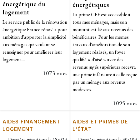
énergétique du
énergétiques
logement
La prime CEE est accessible à
Le service public de la rénovation
tous mes ménages, mais son
énergétique France rénov' a pour
montant est lié aux revenus des
ambition d'apporter la simplicité
bénéficiaires. Pour les mêmes
aux ménages qui veulent se
travaux d'amélioration de son
renseigner pour améliorer leur
logement réalisés, un foyer
logement....
qualifié « d'aisé » avec des
revenus jugés supérieurs recevra
1073 vues
une prime inférieure à celle reçue
par un ménage aux revenus
modestes.
1095 vues
AIDES FINANCEMENT
AIDES ET PRIMES DE
LOGEMENT
L'ÉTAT
Dernière mise à jour le
18/02 à
Dernière mise à jour le
30/10 à