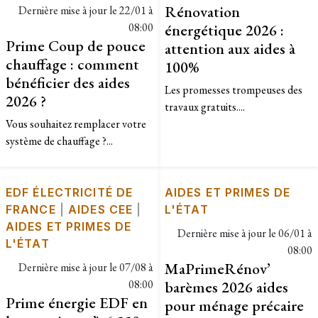
Rénovation
Dernière mise à jour le
22/01 à
08:00
énergétique 2026 :
Prime Coup de pouce
attention aux aides à
chauffage : comment
100%
bénéficier des aides
Les promesses trompeuses des
2026 ?
travaux gratuits....
​Vous souhaitez remplacer votre
système de chauffage ?...
EDF ÉLECTRICITÉ DE
AIDES ET PRIMES DE
FRANCE
|
AIDES CEE
|
L'ÉTAT
AIDES ET PRIMES DE
Dernière mise à jour le
06/01 à
L'ÉTAT
08:00
MaPrimeRénov’
Dernière mise à jour le
07/08 à
08:00
barèmes 2026 aides
Prime énergie EDF en
pour ménage précaire