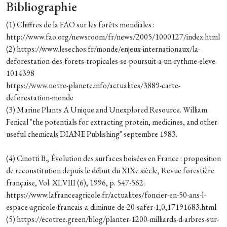
Bibliographie
(1) Chiffres de la FAO sur les forêts mondiales :
http://www.fao.org/newsroom/fr/news/2005/1000127/index.html
(2) https://www.lesechos.fr/monde/enjeux-internationaux/la-
deforestation-des-forets-tropicales-se-poursuit-a-un-rythme-eleve-
1014398
https://www.notre-planete.info/actualites/3889-carte-
deforestation-monde
(3) Marine Plants A Unique and Unexplored Resource. William
Fenical "the potentials for extracting protein, medicines, and other
useful chemicals DIANE Publishing" septembre 1983.
(4) Cinotti B., Évolution des surfaces boisées en France : proposition
de reconstitution depuis le début du XIXe siècle, Revue forestière
française, Vol. XLVIII (6), 1996, p. 547-562.
https://www.lafranceagricole.fr/actualites/foncier-en-50-ans-l-
espace-agricole-francais-a-diminue-de-20-safer-1,0,17191683.html
(5) https://ecotree.green/blog/planter-1200-milliards-d-arbres-sur-