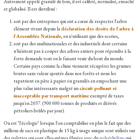
Autrement appelé granulé de bois, il est calibré, normalisé, ensaché
et globalisé. Il est distribué :
soit par des entreprises qui ont a cœur de respecter l'arbre
élément vivant depuis la
déclaration des droits de l'arbre à
l'Assemblée Nationale
, en n'utilisant que des scories,
soit par des multinationales et des industriels dont certains
n'hésitent pas à couper des arbres entiers pour répondre à la
forte demande tout en le faisant venir du bout du monde.
Certains pays comme la chine viennent récupérer les grumes
brutes sans valeur ajoutée dans nos forêts et nous les
rapatrient en pâte à papier ou granulés en empochant une
plus value intéressante malgré un
circuit polluant et
inacceptable par transport maritime
exempté de taxes
jusqu'en 2037. (900 000 tonnes de produits et dérivés
pétroliers brûlés par jour).
Ou est "l'écologie" lorsque l'on comptabilise en plus le fait que des
millions de sacs en plastique de 15 kg à usage unique sont utilisés sur
des palettes qui sont elles-mêmes filmées avec du
polyéthylène
qui