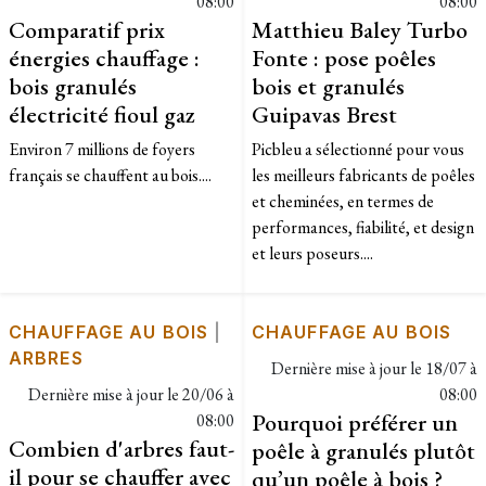
08:00
08:00
Comparatif prix
Matthieu Baley Turbo
énergies chauffage :
Fonte : pose poêles
bois granulés
bois et granulés
électricité fioul gaz
Guipavas Brest
Environ 7 millions de foyers
Picbleu a sélectionné pour vous
français se chauffent au bois....
les meilleurs fabricants de poêles
et cheminées, en termes de
performances, fiabilité, et design
et leurs poseurs....
CHAUFFAGE AU BOIS
|
CHAUFFAGE AU BOIS
ARBRES
Dernière mise à jour le
18/07 à
Dernière mise à jour le
20/06 à
08:00
Pourquoi préférer un
08:00
Combien d'arbres faut-
poêle à granulés plutôt
il pour se chauffer avec
qu’un poêle à bois ?