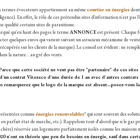
ux termes évocateurs appartiennent au même
courtier en énergies
dont 
gence). En effet, le rôle de ces prétendus sites d'information n'est pas 
qualifié certains sites de parasitisme.
arqué qu'en haut des pages le terme
ANNONCE
est présent. Chaque fo
cter quelques euros qui varient suivant un astucieux mécanisme de vent
cupérée sur les clients de la marque). Le conseil est évident : ne rempli
ans la nature… au gré des vents.
arce que cette société ne veut pas être "partenaire" de ces sites sa
 d'un contrat Vitozeco d'une durée de 1 an avec d'autres contrats
ous remarquerez que le logo de la marque est absent...posez-vous l
résentées comme
énergies renouvelables
* qui sont souvent des solu
n parfait état de marche, etc.). Rappelons tout d'abord que si le gaz pro
lus chère) réservée aux logements parfaitement isolés comme les maison
0 n'ont en théorie que peu de besoins en énergie, sauf dans cert