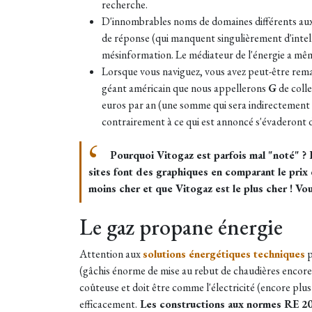
recherche.
D'innombrables noms de domaines différents a
de réponse (qui manquent singulièrement d'intelli
mésinformation. Le médiateur de l'énergie a même 
Lorsque vous naviguez, vous avez peut-être rem
géant américain que nous appellerons
G
de colle
euros par an (une somme qui sera indirectement ré
contrairement à ce qui est annoncé s'évaderont d
Pourquoi Vitogaz est parfois mal "noté" ? P
sites font des graphiques en comparant le prix
moins cher et que Vitogaz est le plus cher ! V
Le gaz propane énergie
Attention aux
solutions énergétiques techniques
p
(gâchis énorme de mise au rebut de chaudières encore e
coûteuse et doit être comme l'électricité (encore p
efficacement.
Les constructions aux normes RE 202