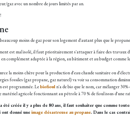
ur/gaz avec un nombre de jours limités par an.
!
ane
beaucoup moins de gaz pour son logement d'autant plus que le propane
ment est mal isolé, il faut prioritairement s'attaquer à faire des travaux
ble en complément adaptée à la région, au bâtiment et au budget comme l
urce la moins chère pour la production d'eau chaude sanitaire ou d'électr
rgies fossiles (gaz propane, gaz naturel) va voir sa consommation dimin
in est programmée. Le
biofioul
n'a de bio que le nom, car mélanger 30% 
 matériel agricole fonctionnant au pétrole à 70 % de fioul issus d'une raff
été créée il y a plus de 80 ans, il faut souhaiter que comme toutes
ui ont donné une
image désastreuse au propane
. Dans le cas contr