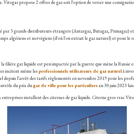
ne. Vitogaz propose 2 offres de gaz soit l'option de verser une consignat
sé par 3 grands distributeurs étrangers (Antargaz, Butagaz, Primagaz) e
ps algériens et norvégiens (d'où l'on extrait le gaz naturel) et pour le r
, la filière gaz liquide est peu impactée par la guerre que mène la Russie
es incitent même les
professionnels utilisateurs de gaz naturel
à inve
urel depuis l'arrêt des tarifs règlementés en novembre 2019 pour les prof
ontrôle du prix du
gaz de ville pour les particuliers
au 30 juin 2023 lai
s entreprises installent des citernes de gaz liquide. Citerne gros vrac Vit