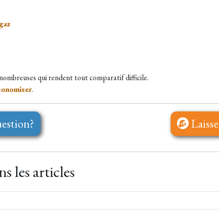
ogaz
 nombreuses qui rendent tout comparatif difficile.
économiser
.
estion?
Laisse
 les articles