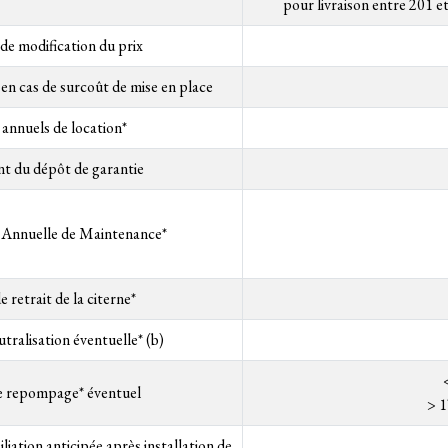
pour livraison entre 201 
de modification du prix
n en cas de surcoût de mise en place
 annuels de location*
t du dépôt de garantie
Annuelle de Maintenance*
e retrait de la citerne*
utralisation éventuelle* (b)
de repompage* éventuel
> 
iliation anticipée après installation de