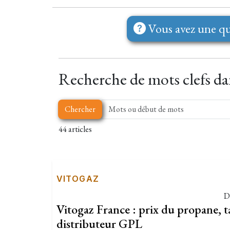
Vous avez une qu
Recherche de mots clefs dans
Chercher
44 articles
VITOGAZ
D
Vitogaz France : prix du propane, tar
distributeur GPL