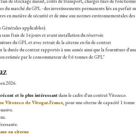
frais de stockage massif, coûts de transport, charges fixes de fonctionn
les du marché du GPL - des investissements permanents liés au parfait m
ires en matière de sécurité et de mise aux normes environnementales des 
ns Générales applicables).
n sans frais de 14 jours et avant installation du réservoir.
niture du GPL et avec retrait de la citerne en fin de contrat
 la durée du contrat rapportés à une année ainsi que la fourniture d'une
tion estimée par le consommateur de 0.6 tonnes de GPL"
az
 en 2026.
s
récent et le plus intéressant
dans le cadre d'un contrat Vitozeco.
me Vitozeco de Vitogaz.France
, pour une citerne de capacité 1 tonne
suasive.
eux.
éressante.
ane en citerne