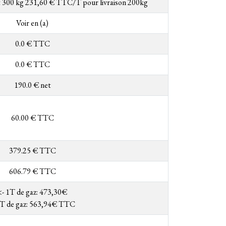
et 300 kg 231,60 € TTC/T pour livraison 200kg
Voir en (a)
0.0 € TTC
0.0 € TTC
190.0 € net
60.00 € TTC
379.25 € TTC
606.79 € TTC
<- 1T de gaz: 473,30€
1T de gaz: 563,94€ TTC