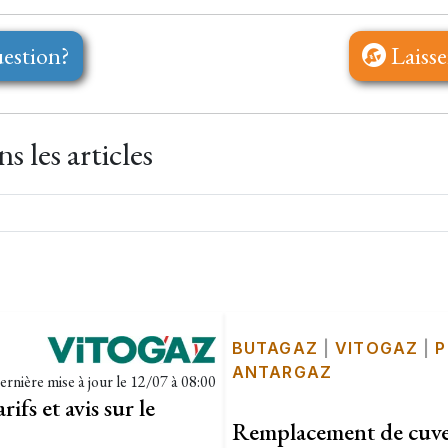
estion?
Laisse
 les articles
BUTAGAZ
|
VITOGAZ
|
P
ANTARGAZ
ernière mise à jour le
12/07 à 08:00
ifs et avis sur le
Remplacement de cuve 