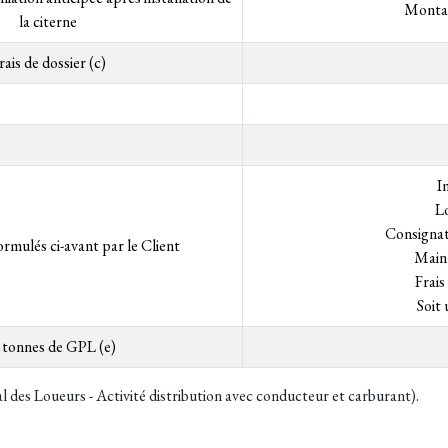
Montan
la citerne
rais de dossier (c)
I
L
Consignati
ormulés ci-avant par le Client
Main
Frais
Soit
 tonnes de GPL (e)
 des Loueurs - Activité distribution avec conducteur et carburant).