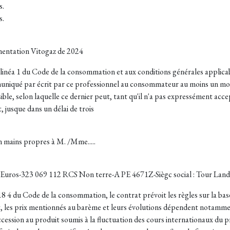
s.
s.
gmentation Vitogaz de 2024
linéa 1 du Code de la consommation et aux conditions générales applicab
mmuniqué par écrit par ce professionnel au consommateur au moins un moi
ible, selon laquelle ce dernier peut, tant qu'il n'a pas expressément accep
 jusque dans un délai de trois
n mains propres à M. /Mme.....
ros-323 069 112 RCS Non terre-A PE 4671Z-Siègc social : Tour Landsc
8 4 du Code de la consommation, le contrat prévoit les règles sur la base
nt, les prix mentionnés au barème et leurs évolutions dépendent notamme
accession au produit soumis à la fluctuation des cours internationaux du pr