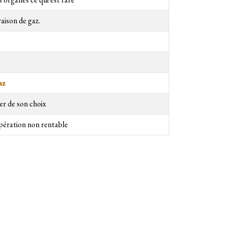
raison de gaz.
az
ier de son choix
pération non rentable