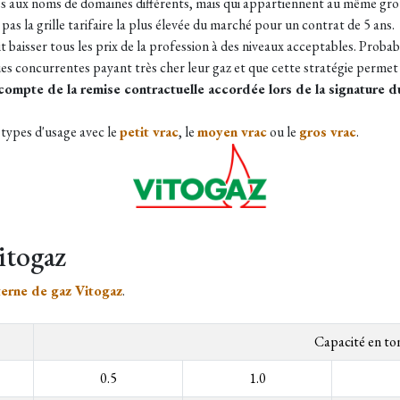
icles aux noms de domaines différents, mais qui appartiennent au même gr
pas la grille tarifaire la plus élevée du marché pour un contrat de 5 ans.
t baisser tous les prix de la profession à des niveaux acceptables. Probab
ues concurrentes payant très cher leur gaz et que cette stratégie permet
s compte de la remise contractuelle accordée lors de la signature
s types d'usage avec le
petit vrac
, le
moyen vrac
ou le
gros vrac
.
itogaz
terne de gaz Vitogaz
.
Capacité en to
0.5
1.0