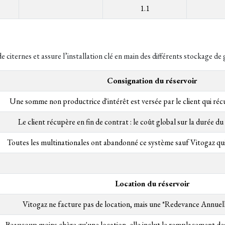
1.1
 citernes et assure l’installation clé en main des différents stockage de g
Consignation du réservoir
Une somme non productrice d'intérêt est versée par le client qui réc
Le client récupère en fin de contrat : le coût global sur la durée du
Toutes les multinationales ont abandonné ce système sauf Vitogaz q
Location du réservoir
Vitogaz ne facture pas de location, mais une *Redevance Annue
Beaucoup moins chère qu'une location, elle inclut le remplacement des