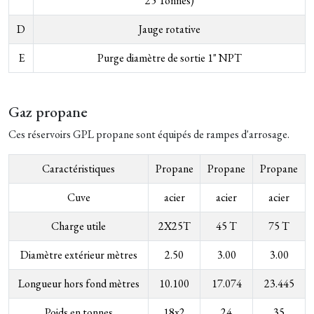
25 Tonnes)
D
Jauge rotative
E
Purge diamètre de sortie 1" NPT
Gaz propane
Ces réservoirs GPL propane sont équipés de rampes d'arrosage.
Caractéristiques
Propane
Propane
Propane
Cuve
acier
acier
acier
Charge utile
2X25T
45 T
75 T
Diamètre extérieur mètres
2.50
3.00
3.00
Longueur hors fond mètres
10.100
17.074
23.445
Poids en tonnes
18x2
24
35