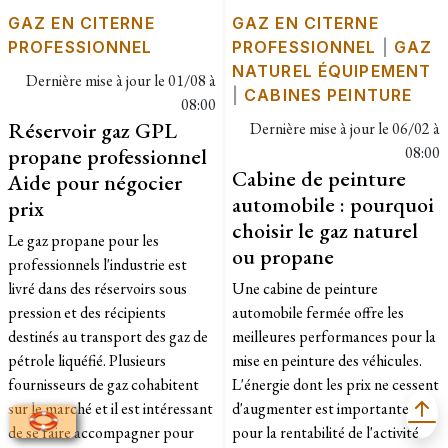
GAZ EN CITERNE
GAZ EN CITERNE
PROFESSIONNEL
PROFESSIONNEL
|
GAZ
NATUREL ÉQUIPEMENT
Dernière mise à jour le
01/08 à
|
CABINES PEINTURE
08:00
Réservoir gaz GPL
Dernière mise à jour le
06/02 à
propane professionnel
08:00
Cabine de peinture
Aide pour négocier
automobile : pourquoi
prix
choisir le gaz naturel
Le gaz propane pour les
ou propane
professionnels l'industrie est
livré dans des réservoirs sous
Une cabine de peinture
pression et des récipients
automobile fermée offre les
destinés au transport des gaz de
meilleures performances pour la
pétrole liquéfié. Plusieurs
mise en peinture des véhicules.
fournisseurs de gaz cohabitent
L'énergie dont les prix ne cessent
sur le marché et il est intéressant
d'augmenter est importante
de se faire accompagner pour
pour la rentabilité de l'activité