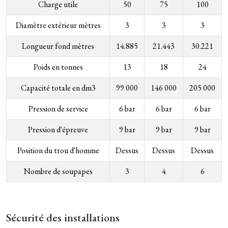
Charge utile
50
75
100
Diamètre extérieur mètres
3
3
3
Longueur fond mètres
14.885
21.443
30.221
Poids en tonnes
13
18
24
Capacité totale en dm3
99 000
146 000
205 000
Pression de service
6 bar
6 bar
6 bar
Pression d'épreuve
9 bar
9 bar
9 bar
Position du trou d'homme
Dessus
Dessus
Dessus
Nombre de soupapes
3
4
6
Sécurité des installations