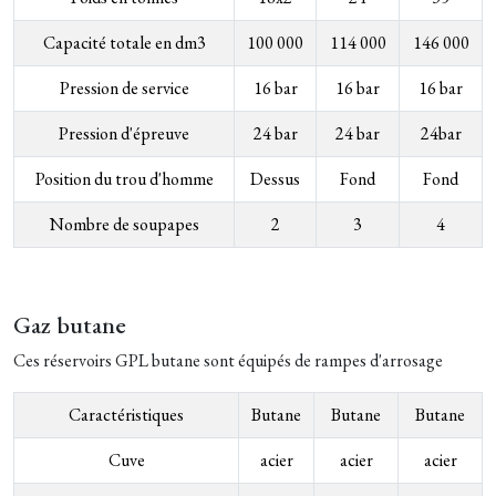
Capacité totale en dm3
100 000
114 000
146 000
Pression de service
16 bar
16 bar
16 bar
Pression d'épreuve
24 bar
24 bar
24bar
Position du trou d'homme
Dessus
Fond
Fond
Nombre de soupapes
2
3
4
Gaz butane
Ces réservoirs GPL butane sont équipés de rampes d'arrosage
Caractéristiques
Butane
Butane
Butane
Cuve
acier
acier
acier