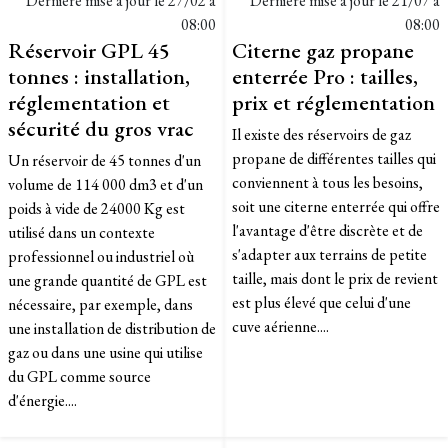
Dernière mise à jour le
27/02 à
Dernière mise à jour le
21/07 à
08:00
08:00
Réservoir GPL 45
Citerne gaz propane
tonnes : installation,
enterrée Pro : tailles,
réglementation et
prix et réglementation
sécurité du gros vrac
Il existe des réservoirs de gaz
propane de différentes tailles qui
Un réservoir de 45 tonnes d'un
conviennent à tous les besoins,
volume de 114 000 dm3 et d'un
soit une citerne enterrée qui offre
poids à vide de 24000 Kg est
l'avantage d'être discrète et de
utilisé dans un contexte
s'adapter aux terrains de petite
professionnel ou industriel où
taille, mais dont le prix de revient
une grande quantité de GPL est
est plus élevé que celui d'une
nécessaire, par exemple, dans
cuve aérienne....
une installation de distribution de
gaz ou dans une usine qui utilise
du GPL comme source
d'énergie....