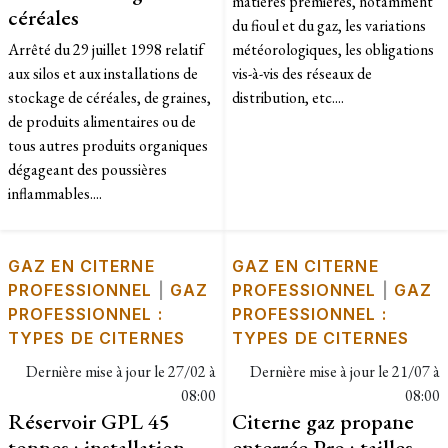
matières premières, notamment
céréales
du fioul et du gaz, les variations
Arrêté du 29 juillet 1998 relatif
météorologiques, les obligations
aux silos et aux installations de
vis-à-vis des réseaux de
stockage de céréales, de graines,
distribution, etc....
de produits alimentaires ou de
tous autres produits organiques
dégageant des poussières
inflammables....
GAZ EN CITERNE
GAZ EN CITERNE
PROFESSIONNEL
|
GAZ
PROFESSIONNEL
|
GAZ
PROFESSIONNEL :
PROFESSIONNEL :
TYPES DE CITERNES
TYPES DE CITERNES
Dernière mise à jour le
27/02 à
Dernière mise à jour le
21/07 à
08:00
08:00
Réservoir GPL 45
Citerne gaz propane
tonnes : installation,
enterrée Pro : tailles,