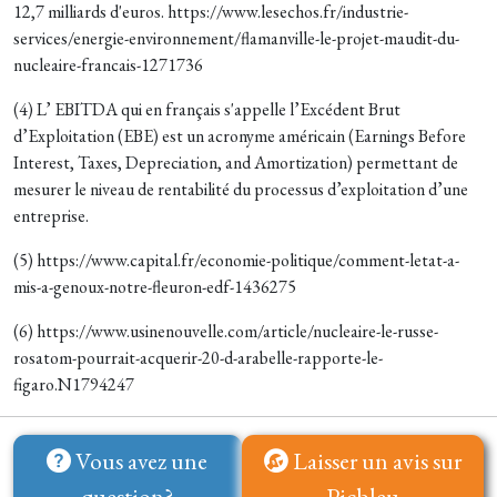
12,7 milliards d'euros. https://www.lesechos.fr/industrie-
services/energie-environnement/flamanville-le-projet-maudit-du-
nucleaire-francais-1271736
(4) L’ EBITDA qui en français s'appelle l’Excédent Brut
d’Exploitation (EBE) est un acronyme américain (Earnings Before
Interest, Taxes, Depreciation, and Amortization) permettant de
mesurer le niveau de rentabilité du processus d’exploitation d’une
entreprise.
(5) https://www.capital.fr/economie-politique/comment-letat-a-
mis-a-genoux-notre-fleuron-edf-1436275
(6) https://www.usinenouvelle.com/article/nucleaire-le-russe-
rosatom-pourrait-acquerir-20-d-arabelle-rapporte-le-
figaro.N1794247
Vous avez une
Laisser un avis sur
question?
Picbleu