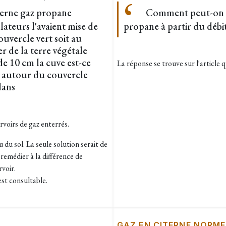
iterne gaz propane
Comment peut-on dé
llateurs l'avaient mise de
propane à partir du débi
uvercle vert soit au
rer de la terre végétale
de 10 cm la cuve est-ce
La réponse se trouve sur l'article q
s autour du couvercle
dans
rvoirs de gaz enterrés.
du sol. La seule solution serait de
emédier à la différence de
voir.
st consultable.
GAZ EN CITERNE NORME