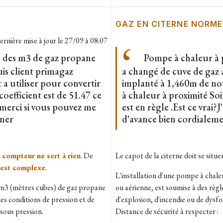
GAZ EN CITERNE NORME
ernière mise à jour le
27/09 à 08:07
n des m3 de gaz propane
Pompe à chaleur à p
uis client primagaz
a changé de cuve de gaz 
t a utiliser pour convertir
implanté à 1,460m de not
coefficient est de 51.47 ce
à chaleur à proximité Soit
merci si vous pouvez me
est en règle .Est ce vrai?
 mer
d'avance bien cordia
n
compteur ne sert à rien
. De
Le capot de la citerne doit se situ
 est complexe
.
L'installation d'une pompe à chaleu
s m3 (mètres cubes) de gaz propane
ou aérienne, est soumise à des règl
s conditions de pression et de
d'explosion, d'incendie ou de dys
 sous pression.
Distance de sécurité à respecter :