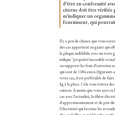
d'être en conformité ave
citerne doit être vérifié
m'indiquer un organism
fournisseur, qui pourrait 
Il y a peu de chance que vous soyez
des cas appartient au gazier qui effe
la plaque indélébile avec un texte 
indique "propriété incessible et in
on supporte les frais d'entretien an
qui sont de 1184 euros (figurants
votre cas, il est préférable de fair
kg à la place. Cela vous évitera des
cuisson. À moins que vous ayez eu l'
car avec l'actualité, la filière élec
d'approvisionnement et de prix di
l'électricité qui favorise les rev
dire en faillite et qu'il faudra ren