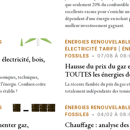
que seulement 20% du combustible pa
excellente excuse pour s'enrichir un
dépendant d'une énergie en isolant p
meilleur investissement gagnant.
S
ÉNERGIES RENOUVELABL
ÉLECTRICITÉ TARIFS
|
ÉN
FOSSILES
•
07/08 À 08:
électricité, bois,
Hausse du prix du gaz e
TOUTES les énergies de
onomiques, techniques,
de l’énergie. Combien coûte
La récente flambée du prix du gaz et
 établis ?
totalement indépendante des tension
S
ÉNERGIES RENOUVELABL
FOSSILES
•
04/02 À 08:
menter gaz,
Chauffage : analyse des 