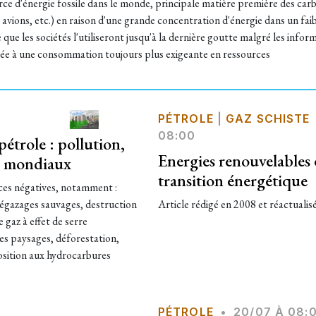
rce d'énergie fossile dans le monde, principale matière première des carb
 avions, etc.) en raison d'une grande concentration d'énergie dans un fai
que les sociétés l'utiliseront jusqu'à la dernière goutte malgré les inform
née à une consommation toujours plus exigeante en ressources
PÉTROLE
|
GAZ SCHISTE
08:00
étrole : pollution,
Energies renouvelables e
x mondiaux
transition énergétique
ces négatives, notamment :
, dégazages sauvages, destruction
Article rédigé en 2008 et réactualisé 
 gaz à effet de serre
es paysages, déforestation,
osition aux hydrocarbures
PÉTROLE
•
20/07 À 08: