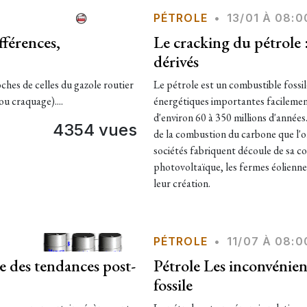
PÉTROLE
•
13/01 À 08:0
fférences,
Le cracking du pétrole 
dérivés
ches de celles du gazole routier
Le pétrole est un combustible fossil
ou craquage)....
énergétiques importantes facilemen
d'environ 60 à 350 millions d'années
4354 vues
de la combustion du carbone que l'on
sociétés fabriquent découle de sa c
photovoltaïque, les fermes éoliennes
leur création.
PÉTROLE
•
11/07 À 08:0
se des tendances post-
Pétrole Les inconvénient
fossile