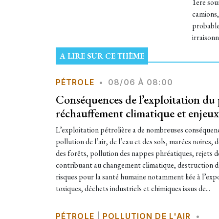
1ere sou
camions,
probable 
irraison
A LIRE SUR CE THÈME
PÉTROLE
•
08/06 À 08:00
Conséquences de l’exploitation du p
réchauffement climatique et enjeu
L’exploitation pétrolière a de nombreuses conséquen
pollution de l’air, de l’eau et des sols, marées noires
des forêts, pollution des nappes phréatiques, rejets de
contribuant au changement climatique, destruction d
risques pour la santé humaine notamment liée à l’exp
toxiques, déchets industriels et chimiques issus de...
PÉTROLE
|
POLLUTION DE L'AIR
•