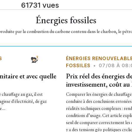
61731 vues
Énergies fossiles
produite par la combustion du carbone contenu dans le charbon, le pétro
S
ÉNERGIES RENOUVELABL
FOSSILES
•
07/08 À 08:
taire et avec quelle
Prix réel des énergies 
investissement, coût a
 chauffage au gaz, il est
Comparer les énergies de chauffage
agisse d'électricité, de gaz
conduire à des conclusions erronées.
....
réalités techniques complexes : ren
conditions d’usage. Cet article expl
seul de comparer correctement les éne
y a des tensions géo politiques cyc