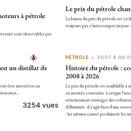
Le prix du pétrole chanc
moteurs à pétrole
La baisse du prix du pétrole est cycl
toujours par s’interrompre un jour...
iversité sont observables par
PÉTROLE
•
31/07 À 08:
st un distillat de
Histoire du pétrole : co
2008 à 2026
 peut être mortel en cas
Le prix du pétrole est semblable à u
ratoires....
en montée constante. Lorsque l'ascen
sérieusement envisager des solutions
3254 vues
d'illuminés : il s'agit bien d'une ress
: les mêmes causes produisent les m