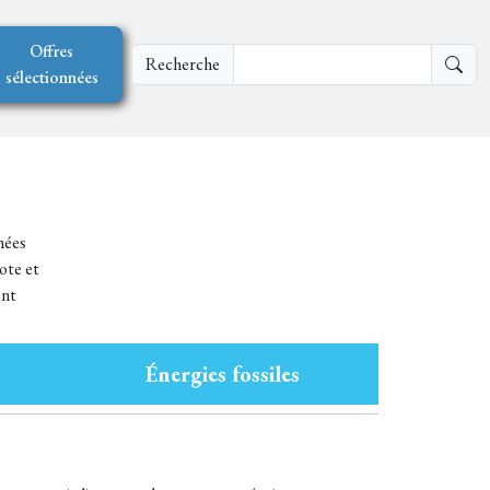
Offres
Recherche
sélectionnées
mées
ote et
ont
Énergies fossiles