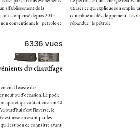
en cause par certains évènements.
Le pétrole est une énergie relativeme
n affaiblissement de la
utiliser ce qui explique son emploi u
is ont compensé depuis 2014
contribué au développement. Les inco
 non conventionnels : pétrole et
répandue : le pétrole.
6336 vues
nvénients du chauffage
ement Il existe des
er neuf ou d'occasion. Le poêle
nomique et qui coûtait environ 40
Aujourd'hui c'est l'inverse, le
e est mise en avant par les
 qu'il est bon de connaître avant