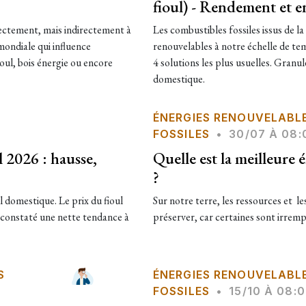
fioul) - Rendement et e
rectement, mais indirectement à
Les combustibles fossiles issus de 
 mondiale qui influence
renouvelables à notre échelle de te
ioul, bois énergie ou encore
4 solutions les plus usuelles. Granul
domestique.
ÉNERGIES RENOUVELABL
FOSSILES
•
30/07 À 08:
l 2026 : hausse,
Quelle est la meilleure 
?
l domestique. Le prix du fioul
Sur notre terre, les ressources et les
 constaté une nette tendance à
préserver, car certaines sont irrempl
S
ÉNERGIES RENOUVELABL
FOSSILES
•
15/10 À 08: