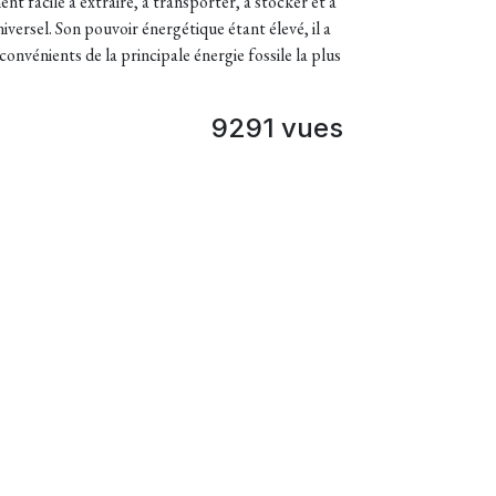
nt facile à extraire, à transporter, à stocker et à
niversel. Son pouvoir énergétique étant élevé, il a
nvénients de la principale énergie fossile la plus
9291 vues