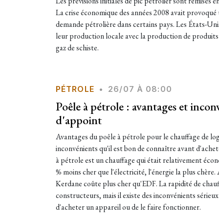
Les prévisions initiales de pic pétrolier sont remises 
La crise économique des années 2008 avait provoqué u
demande pétrolière dans certains pays. Les États-Un
leur production locale avec la production de produits
gaz de schiste.
PÉTROLE
•
26/07 À 08:00
Poêle à pétrole : avantages et inco
d'appoint
Avantages du poêle à pétrole pour le chauffage de log
inconvénients qu'il est bon de connaître avant d'achet
à pétrole est un chauffage qui était relativement éco
% moins cher que l'électricité, l'énergie la plus chère. 
Kerdane coûte plus cher qu'EDF. La rapidité de chauff
constructeurs, mais il existe des inconvénients sérieux
d'acheter un appareil ou de le faire fonctionner.