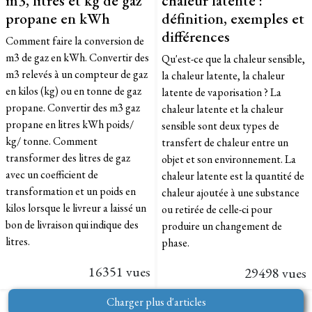
m3, litres et kg de gaz
chaleur latente :
propane en kWh
définition, exemples et
différences
Comment faire la conversion de
m3 de gaz en kWh. Convertir des
Qu'est-ce que la chaleur sensible,
m3 relevés à un compteur de gaz
la chaleur latente, la chaleur
en kilos (kg) ou en tonne de gaz
latente de vaporisation ? La
propane. Convertir des m3 gaz
chaleur latente et la chaleur
propane en litres kWh poids/
sensible sont deux types de
kg/ tonne. Comment
transfert de chaleur entre un
transformer des litres de gaz
objet et son environnement. La
avec un coefficient de
chaleur latente est la quantité de
transformation et un poids en
chaleur ajoutée à une substance
kilos lorsque le livreur a laissé un
ou retirée de celle-ci pour
bon de livraison qui indique des
produire un changement de
litres.
phase.
16351 vues
29498 vues
Charger plus d'articles