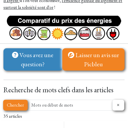
d'argent
si l'on veut économiser,
l'efficience globale du logement et
surtout la sobriété sont d'or
!
Vous avez une
Laisser un avis sur
question?
Picbleu
Recherche de mots clefs dans les articles
Chercher
35 articles