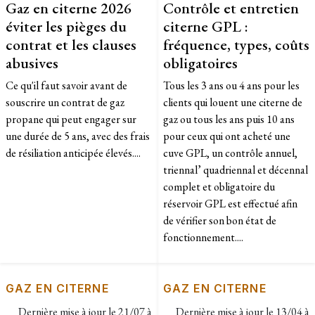
Gaz en citerne 2026
Contrôle et entretien
éviter les pièges du
citerne GPL :
contrat et les clauses
fréquence, types, coûts
abusives
obligatoires
Ce qu'il faut savoir avant de
Tous les 3 ans ou 4 ans pour les
souscrire un contrat de gaz
clients qui louent une citerne de
propane qui peut engager sur
gaz ou tous les ans puis 10 ans
une durée de 5 ans, avec des frais
pour ceux qui ont acheté une
de résiliation anticipée élevés....
cuve GPL, un contrôle annuel,
triennal’ quadriennal et décennal
complet et obligatoire du
réservoir GPL est effectué afin
de vérifier son bon état de
fonctionnement....
GAZ EN CITERNE
GAZ EN CITERNE
Dernière mise à jour le
21/07 à
Dernière mise à jour le
13/04 à