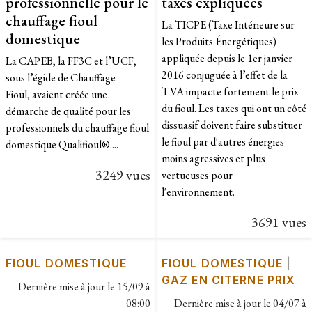
professionnelle pour le
taxes expliquées
chauffage fioul
La TICPE (Taxe Intérieure sur
domestique
les Produits Énergétiques)
appliquée depuis le 1er janvier
La CAPEB, la FF3C et l’UCF,
2016 conjuguée à l’effet de la
sous l’égide de Chauffage
TVA impacte fortement le prix
Fioul, avaient créée une
du fioul. Les taxes qui ont un côté
démarche de qualité pour les
dissuasif doivent faire substituer
professionnels du chauffage fioul
le fioul par d'autres énergies
domestique Qualifioul®....
moins agressives et plus
3249 vues
vertueuses pour
l'environnement.
3691 vues
FIOUL DOMESTIQUE
FIOUL DOMESTIQUE
|
GAZ EN CITERNE PRIX
Dernière mise à jour le
15/09 à
08:00
Dernière mise à jour le
04/07 à