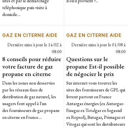
sites et par le démarchage
d'où il provient ?...
téléphonique puis visite à
domicile....
GAZ EN CITERNE AIDE
GAZ EN CITERNE AIDE
Dernière mise à jour le
14/02 à
Dernière mise à jour le
01/08 à
08:00
08:00
8 conseils pour réduire
Questions sur le
votre facture de gaz
propane Est-il possible
propane en citerne
de négocier le prix
Dans les zones non desservies
Sur internet vous trouvez les
par les réseaux fixes de
sites des fournisseurs de GPL qui
distribution de gaz naturel, les
livrent partout en France
usagers font appel à l'un
Antargaz énergies (ex Antargaz-
des fournisseurs de gaz propane
Finagaz ex Totalgaz ex Sogasud
en citerne en France....
ex Repsol), Butagaz, Primagaz et
Vitogaz qui sont les distributeurs