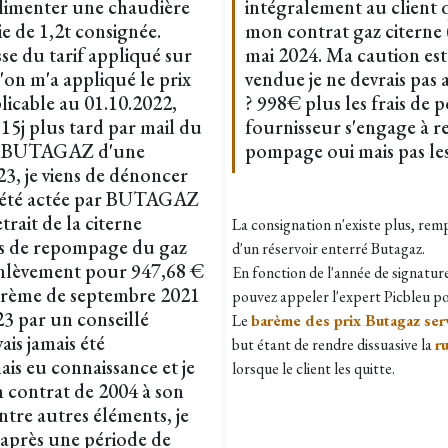
imenter une chaudière
intégralement au client q
e de 1,2t consignée.
mon contrat gaz citerne 
sse du tarif appliqué sur
mai 2024. Ma caution es
'on m'a appliqué le prix
vendue je ne devrais pas 
cable au 01.10.2022,
? 998€ plus les frais de 
15j plus tard par mail du
fournisseur s'engage à re
de BUTAGAZ d'une
pompage oui mais pas les
3, je viens de dénoncer
a été actée par BUTAGAZ
rait de la citerne
La consignation n'existe plus, remp
s de repompage du gaz
d'un réservoir enterré Butagaz.
enlèvement pour 947,68 €
En fonction de l'année de signature 
barème de septembre 2021
pouvez appeler l'expert Picbleu pou
23 par un conseillé
Le
barème des prix Butagaz ser
is jamais été
but étant de rendre dissuasive la
r
is eu connaissance et je
lorsque le client les quitte.
n contrat de 2004 à son
ntre autres éléments, je
ou après une période de