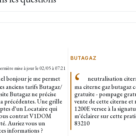
BUTAGAZ
ernière mise à jour le
02/05 à 07:21
tuel bonjour je me permet
neutralisation citer
s anciens tarifs Butagaz/
ma citerne gaz butagaz c
 site Butagaz ne précise
gratuite - pompage grat
la précédentes. Une grille
vente de cette citerne e
mptes d'un Locataire qui
1200E versee à la signatu
te sous contrat V1DOM
m'éclairer sur cette prat
. Auriez vous un
83210
es informations ?