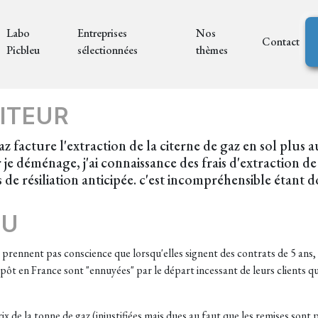
Labo
Entreprises
Nos
Contact
Picbleu
sélectionnées
thèmes
ITEUR
cture l'extraction de la citerne de gaz en sol plus autr
 je déménage, j'ai connaissance des frais d'extraction 
de résiliation anticipée. c'est incompréhensible étant d
EU
e prennent pas conscience que lorsqu'elles signent des contrats de 5 ans,
ôt en France sont "ennuyées" par le départ incessant de leurs clients qui
x de la tonne de gaz (injustifiées mais dues au faut que les remises sont