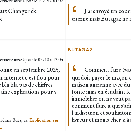
ernière mise à jour le
10/09 à 01:07
veux Changer de
J'ai envoyé un cour
le
citerne mais Butagaz ne 
BUTAGAZ
ernière mise à jour le
03/10 à 12:04
tonne en septembre 2025,
Comment faire évacu
sur internet c'est flou pour
qui doit payer le maçon 
bla bla pas de chiffres
maison ancienne avec du 
rtaine explications pour y
fonte mais en étudaint le
immobilier on ne veut pa
comment faire a qui s'ad
l'indivsuion et souhaito
livreur et moins cher si àa
barèmes Butagaz.
Explication sur
az