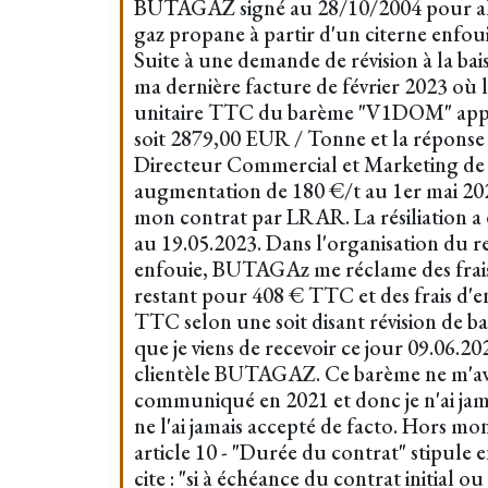
BUTAGAZ signé au 28/10/2004 pour al
gaz propane à partir d'un citerne enfoui
Suite à une demande de révision à la bai
ma dernière facture de février 2023 où l
unitaire TTC du barème "V1DOM" appli
soit 2879,00 EUR / Tonne et la réponse 
Directeur Commercial et Marketing 
augmentation de 180 €/t au 1er mai 202
mon contrat par LRAR. La résiliation 
au 19.05.2023. Dans l'organisation du ret
enfouie, BUTAGAz me réclame des frai
restant pour 408 € TTC et des frais d'
TTC selon une soit disant révision de 
que je viens de recevoir ce jour 09.06.20
clientèle BUTAGAZ. Ce barème ne m'ava
communiqué en 2021 et donc je n'ai jama
ne l'ai jamais accepté de facto. Hors mo
article 10 - "Durée du contrat" stipule e
cite : "si à échéance du contrat initial 