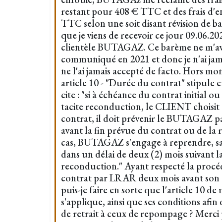
restant pour 408 € TTC et des frais d'
TTC selon une soit disant révision de 
que je viens de recevoir ce jour 09.06.20
clientèle BUTAGAZ. Ce barème ne m'ava
communiqué en 2021 et donc je n'ai jama
ne l'ai jamais accepté de facto. Hors mo
article 10 - "Durée du contrat" stipule e
cite : "si à échéance du contrat initial 
tacite reconduction, le CLIENT choisit
contrat, il doit prévenir le BUTAGAZ 
avant la fin prévue du contrat ou de la
cas, BUTAGAZ s'engage à reprendre, sans
dans un délai de deux (2) mois suivant l
reconduction." Ayant respecté la procéd
contrat par LRAR deux mois avant so
puis-je faire en sorte que l'article 10 d
s'applique, ainsi que ses conditions afin d
de retrait à ceux de repompage ? Merci 