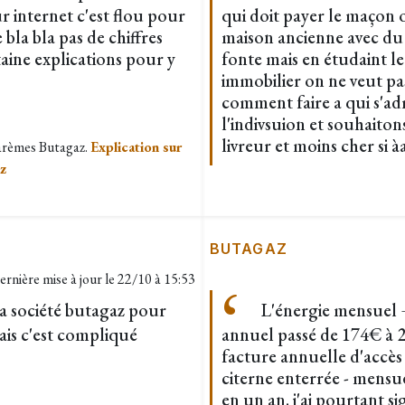
sur internet c'est flou pour
qui doit payer le maçon 
bla bla pas de chiffres
maison ancienne avec du 
rtaine explications pour y
fonte mais en étudaint le
immobilier on ne veut pa
comment faire a qui s'ad
l'indivsuion et souhaito
livreur et moins cher si àa
barèmes Butagaz.
Explication sur
az
BUTAGAZ
ernière mise à jour le
22/10 à 15:53
a société butagaz pour
L'énergie mensuel + 
is c'est compliqué
annuel passé de 174€ à 
facture annuelle d'accès 
citerne enterrée - mensu
en un an. j'ai pourtant s