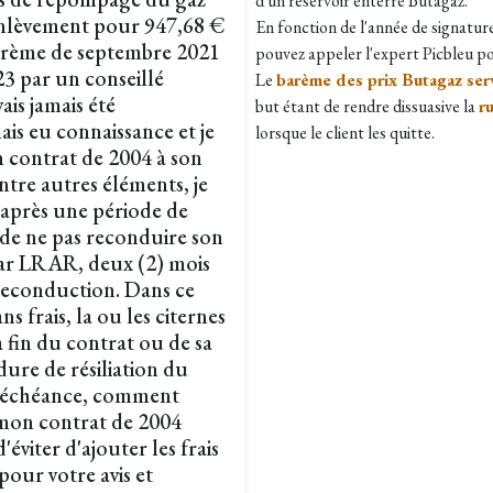
d'un réservoir enterré Butagaz.
enlèvement pour 947,68 €
En fonction de l'année de signature 
barème de septembre 2021
pouvez appeler l'expert Picbleu pou
23 par un conseillé
Le
barème des prix Butagaz ser
is jamais été
but étant de rendre dissuasive la
r
is eu connaissance et je
lorsque le client les quitte.
n contrat de 2004 à son
ntre autres éléments, je
ou après une période de
 de ne pas reconduire son
par LRAR, deux (2) mois
 reconduction. Dans ce
 frais, la ou les citernes
a fin du contrat ou de sa
ure de résiliation du
n échéance, comment
e mon contrat de 2004
'éviter d'ajouter les frais
pour votre avis et