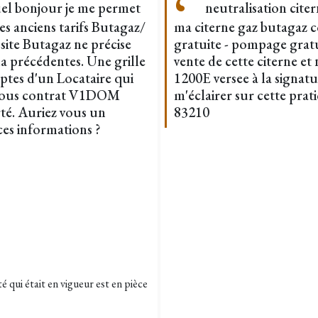
tuel bonjour je me permet
neutralisation citer
s anciens tarifs Butagaz/
ma citerne gaz butagaz c
 site Butagaz ne précise
gratuite - pompage grat
la précédentes. Une grille
vente de cette citerne e
mptes d'un Locataire qui
1200E versee à la signatu
te sous contrat V1DOM
m'éclairer sur cette prat
. Auriez vous un
83210
es informations ?
qui était en vigueur est en pièce