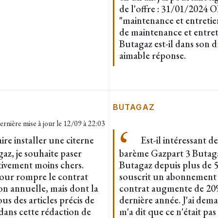
de l'offre : 31/01/20
"maintenance et entretie
de maintenance et entreti
Butagaz est-il dans son 
aimable réponse.
BUTAGAZ
ernière mise à jour le
12/09 à 22:03
ire installer une citerne
Est-il intéressant 
az, je souhaite paser
barème Gazpart 3 Butagaz
ativement moins chers.
Butagaz depuis plus de 5 
our rompre le contrat
souscrit un abonnement 
on annuelle, mais dont la
contrat augmente de 20%
ous des articles précis de
dernière année. J'ai dem
dans cette rédaction de
m'a dit que ce n'était pas