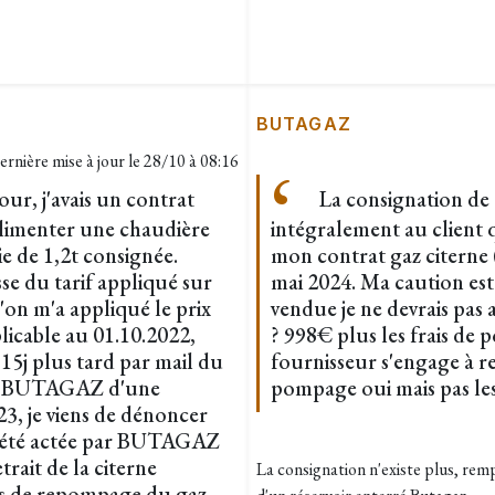
BUTAGAZ
ernière mise à jour le
28/10 à 08:16
ur, j'avais un contrat
La consignation de 
imenter une chaudière
intégralement au client q
e de 1,2t consignée.
mon contrat gaz citerne 
sse du tarif appliqué sur
mai 2024. Ma caution es
'on m'a appliqué le prix
vendue je ne devrais pas 
cable au 01.10.2022,
? 998€ plus les frais de 
15j plus tard par mail du
fournisseur s'engage à re
de BUTAGAZ d'une
pompage oui mais pas les
3, je viens de dénoncer
a été actée par BUTAGAZ
rait de la citerne
La consignation n'existe plus, remp
s de repompage du gaz