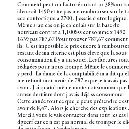
Comment peut on facturé autant pr 38% au tar
ideo soit 1490 et ne pas me rembourser sur le ta
eco confortique a 2700 . J essaie d etre logique .
Même si au cas ou je calculais sur la base du
nouveau contrat a 1,100Sss consommé x 1490 
1639 pas 787,67 Pour trouver 787,67 comment
ils . C est impossible le prix encore à rembourse
restant de ma citerne est plus élevé que la sous
consommation il y a un souci . Les factures sont
rédigées pour nous trompé. Même le commerci
y perd . La dame de la comptabilité m a dit qu el
me retirait mon avoir de 787 e que je n avais pas 
avoir . J ai quand même moins consommer que 
année dernière dont j avais déjà ss consommer.
Cette année tout ce que je peux prétendre c es
avoir de 8,47 . Alors je cherche des explications .
Merci à vous Je vais contacter dans tout les cas 
dgccrf car ce n est pas normal de tromper le cli
de cette façon . Cordialement