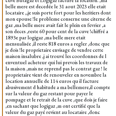
cuve Butagaz et Logigaz facture la location. ,ma
belle mere est decedée le 31 aout 2023 elle etait
locataire ,,je suis porte fort pour les heritiers dont
mon epouse !le probleme conserne une citerne de
gaz ,ma belle mere avait fait le plein en fevrier ,a
son deces ,reste 60 pour cent de la cuve !chiffré a
1893e par logigaz ,ma belle mere etait
mensualisée ,il reste 818 euros a regler ,donc que
je dois !le proprietaire envisage de vendre cette
maison insalubre ,j ai trouvé les coordonnes de l
enventuel acheteur qui lui prevois les travaux de
la maison ,mais ne reprend pas le contrat gaz ! le
proprietaire vient de renouveler en novembre la
location annuelle de 114 euros qu il facture
abusivement d habitude a ma bellemere,il compte
sur la valeur du gaz restant pour payer le
pompage et le retrait de la cuve ,que dois je faire
,en sachant que logigaz ,m ont certifié que la
valeur du gaz payé revient au locataire ,donc