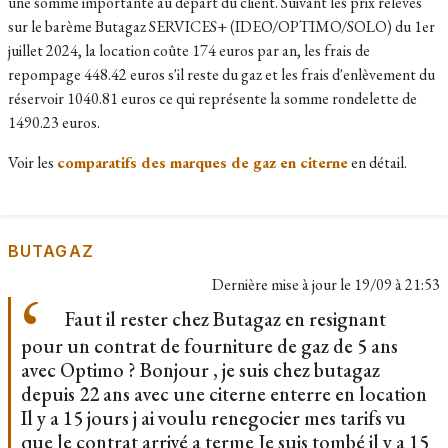
une somme importante au départ du client. Suivant les p
rix relevés
sur le barème Butagaz SERVICES+ (IDEO/OPTIMO/SOLO) du 1er
juillet 2024, la location coûte
174 euros par an, les frais de
repompage 448.42 euros s'il reste du gaz et les frais d'enlèvement du
réservoir 1040.81 euros ce qui représente la somme rondelette de
1490.23 euros.
Voir les
comparatifs des marques de gaz en citerne
en détail.
BUTAGAZ
Dernière mise à jour le
19/09 à 21:53
Faut il rester chez Butagaz en resignant
pour un contrat de fourniture de gaz de 5 ans
avec Optimo ? Bonjour , je suis chez butagaz
depuis 22 ans avec une citerne enterre en location
Il y a 15 jours j ai voulu renegocier mes tarifs vu
que le contrat arrivé a terme Je suis tombé il y a 15