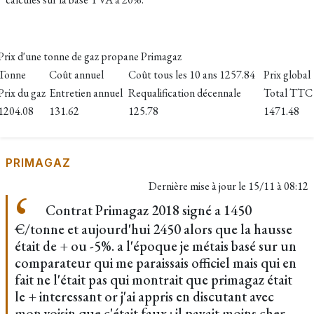
Prix d'une tonne de gaz propane Primagaz
Tonne
Coût annuel
Coût tous les 10 ans 1257.84
Prix global
Prix du gaz
Entretien annuel
Requalification décennale
Total TTC
1204.08
131.62
125.78
1471.48
PRIMAGAZ
Dernière mise à jour le
15/11 à 08:12
Contrat Primagaz 2018 signé a 1450
€/tonne et aujourd'hui 2450 alors que la hausse
était de + ou -5%. a l'époque je métais basé sur un
comparateur qui me paraissais officiel mais qui en
fait ne l'était pas qui montrait que primagaz était
le + interessant or j'ai appris en discutant avec
mon voisin que c'était faux : il payait moins cher