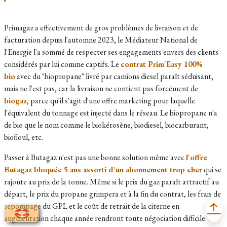
Primagaz a effectivement de gros problèmes de livraison et de
facturation depuis l'automne 2023, le Médiateur National de
l'Energie l'a sommé de respecter ses engagements envers des clients
considérés par lui comme captifs. Le
contrat Prim'Easy 100%
bio
avec du "biopropane" livré par camions diesel paraît séduisant,
mais ne l'est pas, car la livraison ne contient pas forcément de
biogaz
, parce qu'il s'agit d'une offre marketing pour laquelle
l'équivalent du tonnage est injecté dans le réseau. Le biopropane n'a
de bio que le nom comme le biokérosène, biodiesel, biocarburant,
biofioul, etc.
Passer à Butagaz n'est pas une bonne solution même avec
l'offre
Butagaz bloquée 5 ans assorti d'un abonnement trop cher
qui se
rajoute au prix de la tonne. Même si le prix du gaz paraît attractif au
départ, le prix du propane grimpera et à la fin du contrat, les frais de
repompage du GPL et le coût de retrait de la citerne en
augmentation chaque année rendront toute négociation difficile.