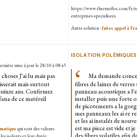
https://www.thermofloc.com/fr/no
entreprises-specialisees
Autre solution :
faites appel à Fr
ISOLATION POLÉMIQUES
ernière mise à jour le
28/10 à 08:45
 choses J'ai lu mais pas
Ma demande concern
aisserait mais surtout
fibres de laines de verres
 quinze ans. Confirmez
panneau acoustique a l'e
fana de ce matéreil
installer puis une forte o
de picotements a la gorge
mes panneaux les ai re re
et les ai instalés de nouv
est ma piece est vide et 
imatique
qui sont des valeurs
des fibres volatiles afin 
 les isolants et leur durée