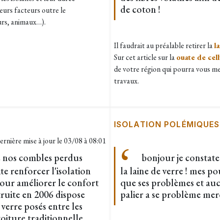
de coton !
eurs facteurs outre le
eurs, animaux…).
Il faudrait au préalable retirer la
l
Sur cet article sur la
ouate de cel
de votre région qui pourra vous me
travaux.
ISOLATION POLÉMIQUES
ernière mise à jour le
03/08 à 08:01
de nos combles perdus
bonjour je constate
aite renforcer l'isolation
la laine de verre ! mes p
ur améliorer le confort
que ses problèmes et auc
ruite en 2006 dispose
palier a se problème merci
 verre posés entre les
oiture traditionnelle.