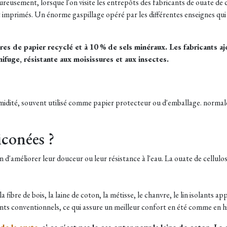
usement, lorsque l'on visite les entrepôts des fabricants de ouate de ce
t imprimés. Un énorme gaspillage opéré par les différentes enseignes qui 
res de papier recyclé et à 10 % de sels minéraux.
Les fabricants a
ifuge, résistante aux moisissures et aux insectes.
'humidité, souvent utilisé comme papier protecteur ou d'emballage. normale
iconées ?
in d'améliorer leur douceur ou leur résistance à l'eau. La ouate de cellulo
 fibre de bois, la laine de coton, la métisse, le chanvre, le lin isolants
nts conventionnels, ce qui assure un meilleur confort en été comme en hi