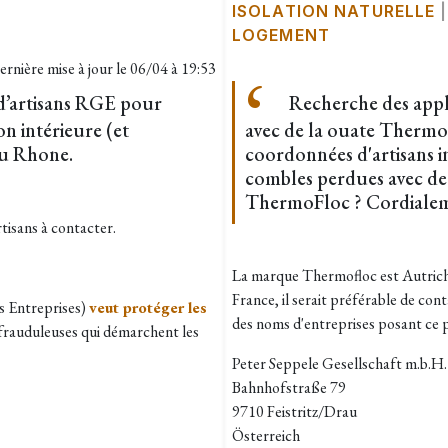
ISOLATION NATURELLE
LOGEMENT
ernière mise à jour le
06/04 à 19:53
 d’artisans RGE pour
Recherche des appl
on intérieure (et
avec de la ouate Thermof
du Rhone.
coordonnées d'artisans in
combles perdues avec de
ThermoFloc ? Cordialem
rtisans à contacter.
La marque Thermofloc est Autrichi
France, il serait préférable de cont
s Entreprises)
veut protéger les
des noms d'entreprises posant ce 
frauduleuses qui démarchent les
Peter Seppele Gesellschaft m.b.H.
Bahnhofstraße 79
9710 Feistritz/Drau
Österreich