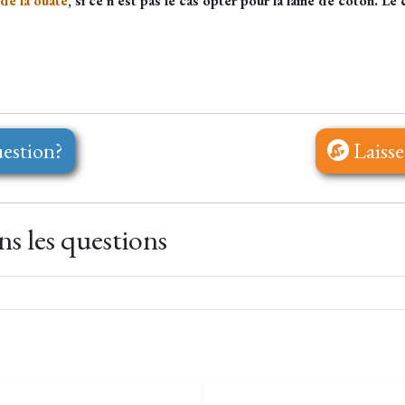
de la ouate
, si ce n'est pas le cas opter pour la laine de coton. L
estion?
Laisse
s les questions