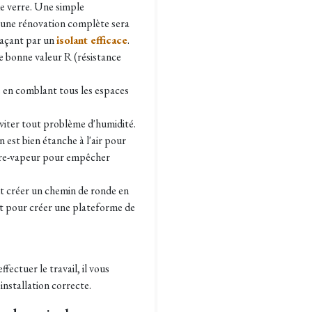
 de verre. Une simple
s une rénovation complète sera
laçant par un
isolant efficace
.
ne bonne valeur R (résistance
me en comblant tous les espaces
éviter tout problème d'humidité.
 est bien étanche à l'air pour
 pare-vapeur pour empêcher
ut créer un chemin de ronde en
ant pour créer une plateforme de
fectuer le travail, il vous
 installation correcte.