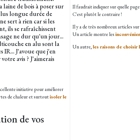
laine de bois à poser sur
Il faudrait indiquer sur quelle page
 plus longue durée de
C'est plutôt le contraire !
 sert à rien car si les
Il y a de très nombreux articles sur
, ils se rafraîchissent
Un article montre les
inconvénien
asage ne dur qu'un jour...
lticouche en alu sont la
Un autre,
les raisons de choisir 
s IR... J'avoue que j'en
otre avis ? J'aimerais
cellente initiative pour améliorer
ertes de chaleur et surtout
isoler le
tion de vos