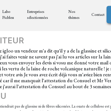
Labo
Entreprises
Nos
Contact
Picbleu
sélectionnées
thèmes
ITEUR
 igloo un vendeur m'a dit qu'il y a de la glassine et silico
ai faites venir ne savent pas j'ai lu vos articles sur la l
e peux vous envoyer les devis si vosu me donné votre mail 
ai les vertu de la laine de roche volcanique naturelle ! je
et votre avis Je vous avez écrit déjà vous m'aviez bien re
ité car il me manquait l'attestation du Consuel et Mr Ve
 j'aurai l'attestation du Consuel au bout de 3 semaines e
EU
iendrait pas de glassine ni de fibres siliconées. La ouate de cellulose es